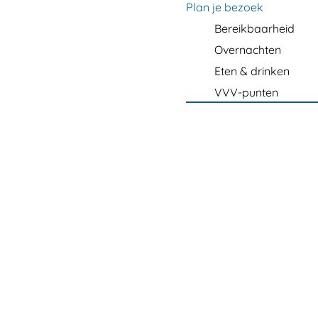
m
Plan je bezoek
e
Bereikbaarheid
p
Overnachten
a
Eten & drinken
g
VVV-punten
e