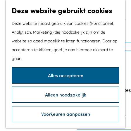
Met kids
Deze website gebruikt cookies
Shoppen
Mix & Match jouw
Deze website maakt gebruik van cookies (Functioneel,
dagje uit
Analytisch, Marketing) die noodzakelijk zijn om de
website zo goed mogelijk te laten functioneren. Door op
G
Agenda
accepteren te klikken, geef je aan hiermee akkoord te
a
De mooiste routes
gaan.
n
Wandelroutes
a
Fietsroutes
Alles accepteren
a
Wielrenroutes
r
Mountainbikeroutes
Alleen noodzakelijk
d
Vaarroutes
e
TOP's
h
Voorkeuren aanpassen
Fietspauzepunten
o