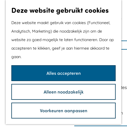
Met kids
Deze website gebruikt cookies
Shoppen
Mix & Match jouw
Deze website maakt gebruik van cookies (Functioneel,
dagje uit
Analytisch, Marketing) die noodzakelijk zijn om de
website zo goed mogelijk te laten functioneren. Door op
G
Agenda
accepteren te klikken, geef je aan hiermee akkoord te
a
De mooiste routes
gaan.
n
Wandelroutes
a
Fietsroutes
Alles accepteren
a
Wielrenroutes
r
Mountainbikeroutes
Alleen noodzakelijk
d
Vaarroutes
e
TOP's
h
Voorkeuren aanpassen
Fietspauzepunten
o