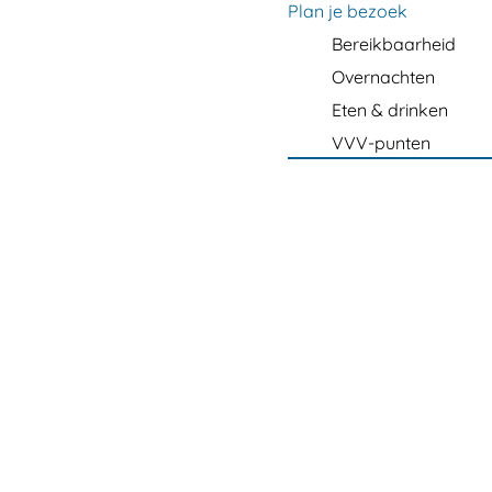
m
Plan je bezoek
e
Bereikbaarheid
p
Overnachten
a
Eten & drinken
g
VVV-punten
e