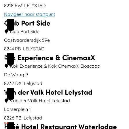
t
8218 PW
LELYSTAD
v
Navigeer naar startpunt
e
Club Port Side
H
2
r
a
Club Port Side
g
j
Oostvaardersdijk 59e
r
é
8244 PB
LELYSTAD
o
Kok Experience & CinemaxX
H
C
3
t
o
l
Kok Experience & Kok CinemaxX Bioscoop
e
t
u
De Waag 9
a
e
b
8232 DX
Lelystad
f
Van der Valk Hotel Lelystad
l
P
K
4
b
R
o
o
Van der Valk Hotel Lelystad
e
e
r
k
Larserplein 1
e
s
t
E
8226 PB
Lelystad
l
Hajé Hotel Restaurant Waterlodge
t
S
x
V
5