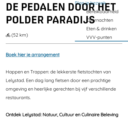
&
a
Plan je bezoek
DE PEDALEN DOOR HET
e
C
g
l
i
Bereikbaarheid
L
n
POLDER PARADIJS
e
Overnachten
e
e
l
m
Eten & drinken
y
a
(52 km)
s
x
VVV-punten
t
X
a
d
Boek hier je arrangement
Happen en Trappen: de lekkerste fietstochten van
Lelystad. Een dag lang fietsen door een prachtige
omgeving en heerlijke gerechten bij vijf verschillende
restaurants.
Ontdek Lelystad: Natuur, Cultuur en Culinaire Beleving