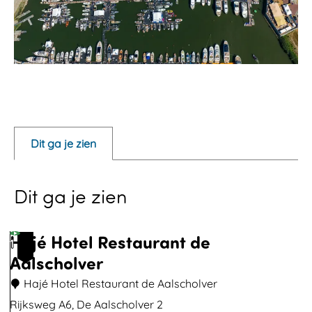
O
p
e
Dit ga je zien
n
p
Dit ga je zien
o
p
u
Hajé Hotel Restaurant de
1
p
Aalscholver
m
Hajé Hotel Restaurant de Aalscholver
e
Rijksweg A6, De Aalscholver 2