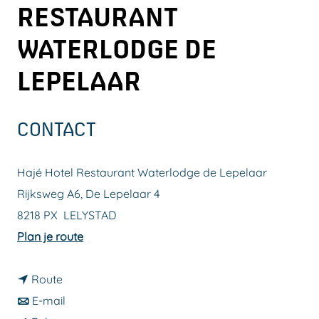
RESTAURANT
a
g
WATERLODGE DE
e
LEPELAAR
CONTACT
Hajé Hotel Restaurant Waterlodge de Lepelaar
Rijksweg A6, De Lepelaar 4
8218 PX
LELYSTAD
n
Plan je route
a
n
a
Route
a
n
r
E-mail