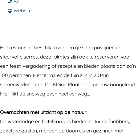
H
a
a
H
Bel
a
r
a
v
a
Website
j
H
r
a
j
é
a
H
n
é
H
j
a
H
H
o
é
j
a
o
Het restaurant beschikt over een gezellig paviljoen en
t
H
é
j
t
sfeervolle serres, deze ruimtes zijn ook te reserveren voor
e
o
H
é
e
een feest, vergadering of receptie en bieden plaats aan zo’n
l
t
o
H
l
100 personen. Het terras en de tuin zijn in 2014 in
R
e
t
o
R
samenwerking met De Kleine Plantage opnieuw aangelegd.
e
l
e
t
e
Hier lijkt de snelweg even heel ver weg…
s
R
l
e
s
t
e
R
l
t
Overnachten met uitzicht op de natuur
a
s
e
R
a
De waterlodge en hotelkamers bieden natuurliefhebbers,
u
t
s
e
u
zakelijke gasten, mensen op doorreis en gezinnen met