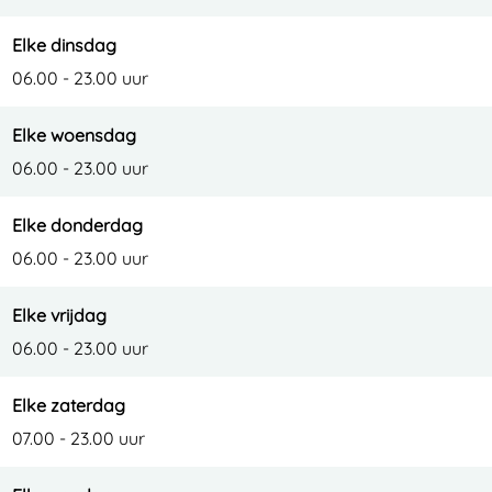
e
e
g
d
e
L
d
e
g
L
Elke dinsdag
e
e
d
e
e
06.00 - 23.00 uur
p
L
e
d
p
Elke woensdag
e
e
L
e
e
06.00 - 23.00 uur
l
p
e
L
l
a
e
p
e
a
Elke donderdag
a
l
e
p
a
06.00 - 23.00 uur
r
a
l
e
r
a
a
l
Elke vrijdag
r
a
a
06.00 - 23.00 uur
r
a
r
Elke zaterdag
07.00 - 23.00 uur