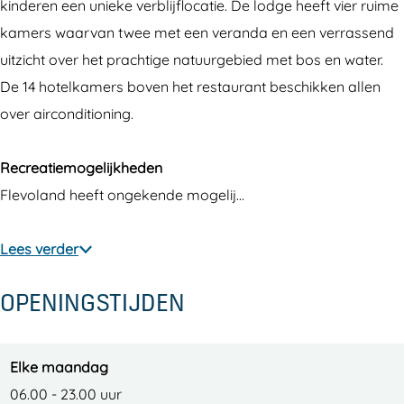
r
a
t
s
r
kinderen een unieke verblijflocatie. De lodge heeft vier ruime
a
u
a
t
a
kamers waarvan twee met een veranda en een verrassend
n
r
u
a
n
uitzicht over het prachtige natuurgebied met bos en water.
t
a
r
u
t
De 14 hotelkamers boven het restaurant beschikken allen
W
n
a
r
W
over airconditioning.
a
t
n
a
a
t
W
t
n
t
Recreatiemogelijkheden
e
a
W
t
e
Flevoland heeft ongekende mogelij…
r
t
a
W
r
l
e
t
a
l
Lees verder
o
r
e
t
o
OPENINGSTIJDEN
d
l
r
e
d
g
o
l
r
g
e
d
o
l
e
Elke maandag
d
g
d
o
d
06.00 - 23.00 uur