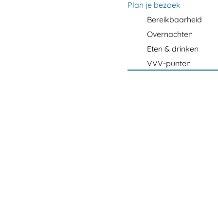
m
Plan je bezoek
e
Bereikbaarheid
p
Overnachten
a
Eten & drinken
g
VVV-punten
e