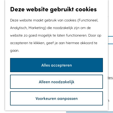
Met kids
Deze website gebruikt cookies
Shoppen
Mix & Match jouw
Deze website maakt gebruik van cookies (Functioneel,
dagje uit
Analytisch, Marketing) die noodzakelijk zijn om de
website zo goed mogelijk te laten functioneren. Door op
G
Agenda
accepteren te klikken, geef je aan hiermee akkoord te
a
De mooiste routes
gaan.
n
Wandelroutes
a
Fietsroutes
Alles accepteren
a
Wielrenroutes
r
Mountainbikeroutes
Alleen noodzakelijk
d
Vaarroutes
e
TOP's
h
Voorkeuren aanpassen
Fietspauzepunten
o