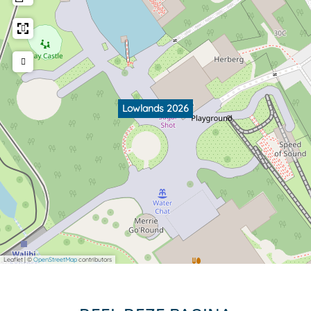
Lowlands 2026
Leaflet
|
©
OpenStreetMap
contributors