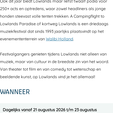
Ook dit jaar biedt Lowlands maar liefst twaalf podia voor
b
a
l
l
n
250+ acts en optredens, waar zowel headliners als jonge
o
g
a
a
d
honden steevast volle tenten trekken. A Campingflight to
o
r
n
n
s
Lowlands Paradise of kortweg Lowlands is een driedaags
k
a
d
d
2
muziekfestival dat sinds 1993 jaarlijks plaatsvindt op het
L
m
s
s
0
evenemententerrein van
Walibi Holland
.
o
L
2
2
2
w
o
0
0
6
Festivalgangers genieten tijdens Lowlands niet alleen van
l
w
2
2
muziek, maar van cultuur in de breedste zin van het woord.
a
l
6
6
Van theater tot film en van comedy tot wetenschap en
n
a
beeldende kunst, op Lowlands vind je het allemaal!
d
n
s
d
WANNEER
2
s
0
2
Dagelijks vanaf 21 augustus 2026 t/m 23 augustus
2
0