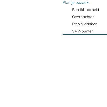
m
Plan je bezoek
e
Bereikbaarheid
p
Overnachten
a
Eten & drinken
g
VVV-punten
e