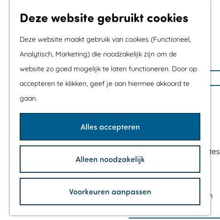
Met kids
Deze website gebruikt cookies
Shoppen
Mix & Match jouw
Deze website maakt gebruik van cookies (Functioneel,
dagje uit
Analytisch, Marketing) die noodzakelijk zijn om de
website zo goed mogelijk te laten functioneren. Door op
G
Agenda
accepteren te klikken, geef je aan hiermee akkoord te
a
De mooiste routes
gaan.
n
Wandelroutes
a
Fietsroutes
Alles accepteren
a
Wielrenroutes
r
Mountainbikeroutes
Alleen noodzakelijk
d
Vaarroutes
e
TOP's
h
Voorkeuren aanpassen
Fietspauzepunten
o