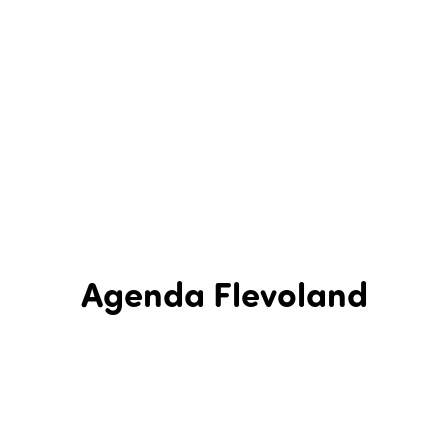
Agenda Flevoland
In Flevoland is een hele hoop te beleven! Bekijk in de agenda