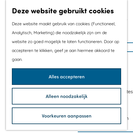
Met kids
Deze website gebruikt cookies
Shoppen
Mix & Match jouw
Deze website maakt gebruik van cookies (Functioneel,
dagje uit
Analytisch, Marketing) die noodzakelijk zijn om de
website zo goed mogelijk te laten functioneren. Door op
G
Agenda
accepteren te klikken, geef je aan hiermee akkoord te
a
De mooiste routes
gaan.
n
Wandelroutes
a
Fietsroutes
Alles accepteren
a
Wielrenroutes
r
Mountainbikeroutes
Alleen noodzakelijk
d
Vaarroutes
e
TOP's
h
Voorkeuren aanpassen
Fietspauzepunten
o