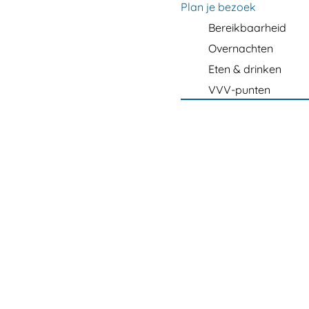
m
Plan je bezoek
e
Bereikbaarheid
p
Overnachten
a
Eten & drinken
g
VVV-punten
e