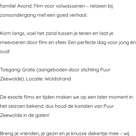
h
i
familie! Avond: Film voor volwassenen – relaxen bij
b
o
zonsondergang met een goed verhaal.
i
s
o
Kom langs, voel het zand tussen je tenen en laat je
s
meevoeren door film en sfeer. Een perfecte dag voor jong én
oud!
Toegang: Gratis (aangeboden door stichting Puur
Zeewolde). Locatie: Woldstrand
De exacte films en tijden maken we op een later moment in
het seizoen bekend, dus houd de kanalen van Puur
Zeewolde in de gaten!
Breng je vrienden, je gezin en je knusse dekentje mee – wij