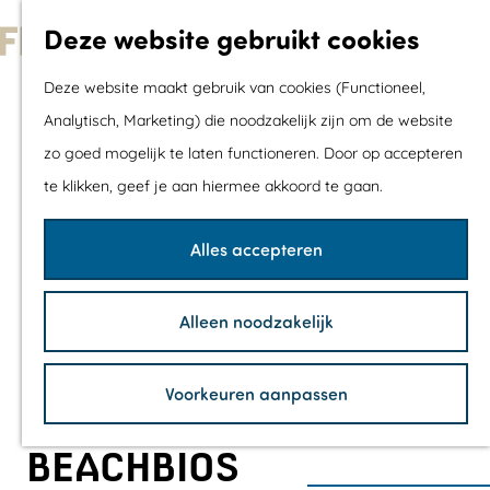
Met kids
Deze website gebruikt cookies
Shoppen
G
Mix & Match jou
Deze website maakt gebruik van cookies (Functioneel,
a
dagje uit
Analytisch, Marketing) die noodzakelijk zijn om de website
n
zo goed mogelijk te laten functioneren. Door op accepteren
a
Agenda
te klikken, geef je aan hiermee akkoord te gaan.
a
De mooiste routes
r
Wandelroutes
Alles accepteren
d
Fietsroutes
e
Wielrenroutes
Alleen noodzakelijk
h
Mountainbikerou
o
Vaarroutes
Voorkeuren aanpassen
m
TOP's
e
Fietspauzepunte
BEACHBIOS
p