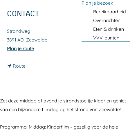
a
Plan je bezoek
g
Bereikbaarheid
CONTACT
e
Overnachten
Eten & drinken
Strandweg
VVV-punten
3891 AD
Zeewolde
n
Plan je route
a
n
a
Route
a
r
a
B
r
e
B
a
Zet deze middag of avond je strandstoeltje klaar en geniet
e
c
van een bijzondere filmdag op het strand van Zeewolde!
a
h
c
b
Programma: Middag: Kinderfilm – gezellig voor de hele