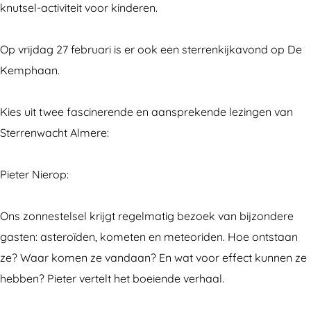
knutsel-activiteit voor kinderen.
i
d
n
o
i
j
b
d
n
j
Op vrijdag 27 februari is er ook een sterrenkijkavond op De
D
i
b
d
D
Kemphaan.
e
j
i
b
e
O
D
j
i
O
Kies uit twee fascinerende en aansprekende lezingen van
o
e
D
j
o
Sterrenwacht Almere:
s
O
e
D
s
t
o
O
e
t
Pieter Nierop:
v
s
o
O
v
a
t
s
o
a
Ons zonnestelsel krijgt regelmatig bezoek van bijzondere
a
v
t
s
a
gasten: asteroïden, kometen en meteoriden. Hoe ontstaan
r
a
v
t
r
ze? Waar komen ze vandaan? En wat voor effect kunnen ze
d
a
a
v
d
hebben? Pieter vertelt het boeiende verhaal.
e
r
a
a
e
r
d
r
a
r