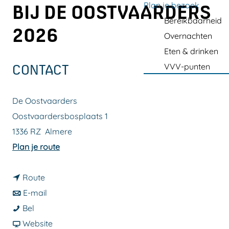
a
Plan je bezoek
BIJ DE OOSTVAARDERS
g
Bereikbaarheid
2026
e
Overnachten
Eten & drinken
VVV-punten
CONTACT
De Oostvaarders
Oostvaardersbosplaats 1
1336 RZ
Almere
n
Plan je route
a
n
a
Route
a
n
r
E-mail
S
a
a
S
Bel
t
r
a
v
t
Website