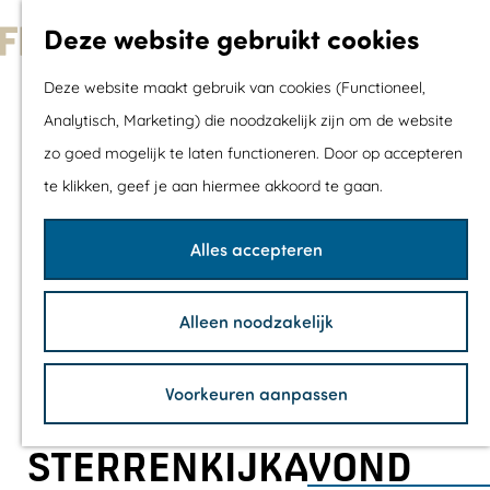
Met kids
Deze website gebruikt cookies
Shoppen
G
Mix & Match jou
Deze website maakt gebruik van cookies (Functioneel,
a
dagje uit
Analytisch, Marketing) die noodzakelijk zijn om de website
n
zo goed mogelijk te laten functioneren. Door op accepteren
a
Agenda
te klikken, geef je aan hiermee akkoord te gaan.
a
De mooiste routes
r
Wandelroutes
Alles accepteren
d
Fietsroutes
e
Wielrenroutes
Alleen noodzakelijk
h
Mountainbikerou
o
Vaarroutes
Voorkeuren aanpassen
m
TOP's
e
Fietspauzepunte
STERRENKIJKAVOND
p