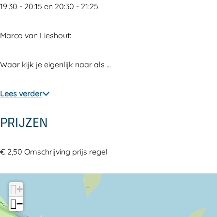
19:30 - 20:15 en 20:30 - 21:25
s
e
d
r
s
2
r
e
d
2
Marco van Lieshout:
0
s
r
e
0
2
2
s
r
2
Waar kijk je eigenlijk naar als …
6
0
2
s
6
2
0
2
Lees verder
6
2
0
6
2
PRIJZEN
6
€ 2,50 Omschrijving prijs regel
+
−