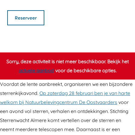
e
S
r
a
e
r
t
S
n
r
Reserveer
r
e
t
S
r
e
r
e
t
e
n
r
r
e
n
k
e
r
r
k
i
n
e
r
i
Sorry, deze activiteit is niet meer beschikbaar. Bekijk het
j
k
n
e
j
actuele aanbod
voor de beschikbare opties.
k
i
k
n
k
Voordat de lente aanbreekt, organiseren we een bijzondere
a
j
i
k
a
sterrenkijkavond.
Op zaterdag 28 februari ben je van harte
v
k
j
i
v
welkom bij Natuurbelevingcentrum De Oostvaarders
voor
o
a
k
j
o
een avond vol sterren, verhalen en ontdekkingen. Stichting
n
v
a
k
n
Sterrenwacht Almere komt vertellen over de sterren en
d
o
v
a
d
neemt meerdere telescopen mee. Daarnaast is er een
b
n
o
v
b