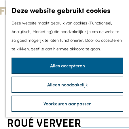
Met kids
Deze website gebruikt cookies
Shoppen
G
Mix & Match jou
Deze website maakt gebruik van cookies (Functioneel,
a
dagje uit
Analytisch, Marketing) die noodzakelijk zijn om de website
n
zo goed mogelijk te laten functioneren. Door op accepteren
a
Agenda
te klikken, geef je aan hiermee akkoord te gaan.
a
De mooiste routes
r
Wandelroutes
Alles accepteren
d
Fietsroutes
e
Wielrenroutes
Alleen noodzakelijk
h
Mountainbikerou
o
Vaarroutes
Voorkeuren aanpassen
m
TOP's
e
Fietspauzepunte
ROUÉ VERVEER
p