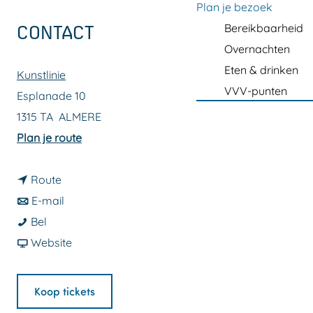
a
Plan je bezoek
g
Bereikbaarheid
CONTACT
e
Overnachten
Eten & drinken
Kunstlinie
VVV-punten
Esplanade 10
1315 TA
ALMERE
n
Plan je route
a
n
a
Route
a
n
r
E-mail
R
a
a
R
Bel
o
r
a
v
o
Website
u
R
r
a
u
é
o
R
n
é
Koop tickets
V
u
o
R
V