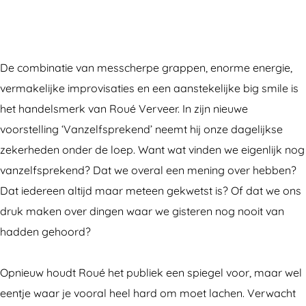
e
é
u
o
e
r
V
é
u
r
v
e
V
é
v
De combinatie van messcherpe grappen, enorme energie,
e
r
e
V
e
vermakelijke improvisaties en een aanstekelijke big smile is
e
v
r
e
e
het handelsmerk van Roué Verveer. In zijn nieuwe
r
e
v
r
r
voorstelling ‘Vanzelfsprekend’ neemt hij onze dagelijkse
e
e
v
zekerheden onder de loep. Want wat vinden we eigenlijk nog
r
e
e
vanzelfsprekend? Dat we overal een mening over hebben?
r
e
Dat iedereen altijd maar meteen gekwetst is? Of dat we ons
r
druk maken over dingen waar we gisteren nog nooit van
hadden gehoord?
Opnieuw houdt Roué het publiek een spiegel voor, maar wel
eentje waar je vooral heel hard om moet lachen. Verwacht