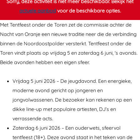
b
n
f
Sorry, deze activiteit is niet meer beschikbaar. Bekijk het
o
t
e
actuele aanbod
voor de beschikbare opties.
o
f
e
Met Tentfeest onder de Toren zet de commissie achter de
k
e
s
Nacht van Oranje een nieuwe traditie neer die de verbinding
T
e
t
binnen de Noordoostpolder versterkt. Tentfeest onder de
e
s
o
Toren vindt plaats op vrijdag 5 en zaterdag 6 juni, 's avonds.
n
t
n
Beide avonden hebben een eigen sfeer.
t
o
d
f
n
e
Vrijdag 5 juni 2026 – De jeugdavond. Een energieke,
e
d
r
moderne avond gericht op jongeren en
e
e
d
jongvolwassenen. De bezoeker kan rekenen op een
s
r
e
dikke line-up met populaire artiesten, DJ’s en
t
d
T
verrassende acts.
o
e
o
Zaterdag 6 juni 2026 – Een ouderwets, sfeervol
n
T
r
tentfeest (18+). Deze avond staat in het teken van de