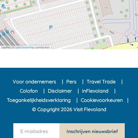
Leaflet
|
©
OpenStreetMap
contributors
Voor ondernemers
Pers
Travel Trade
Colofon
Disclaimer
InFlevoland
Toegankelijkheidsverklaring
Cookievoorkeuren
© Copyright 2026 Visit Flevoland
n
Inschrijven nieuwsbrief
e