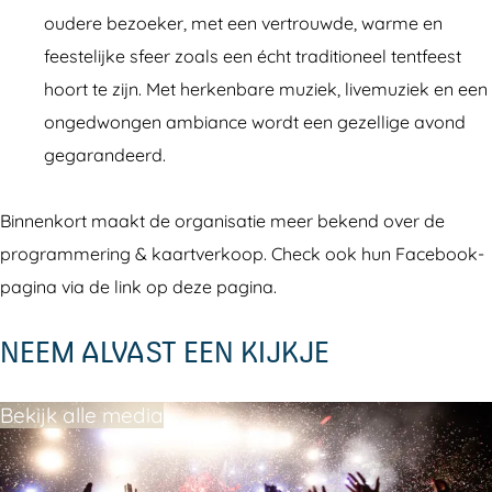
d
o
e
oudere bezoeker, met een vertrouwde, warme en
e
r
n
feestelijke sfeer zoals een écht traditioneel tentfeest
r
e
hoort te zijn. Met herkenbare muziek, livemuziek en een
d
n
ongedwongen ambiance wordt een gezellige avond
e
gegarandeerd.
T
o
Binnenkort maakt de organisatie meer bekend over de
r
programmering & kaartverkoop. Check ook hun Facebook-
e
pagina via de link op deze pagina.
n
NEEM ALVAST EEN KIJKJE
Bekijk alle media