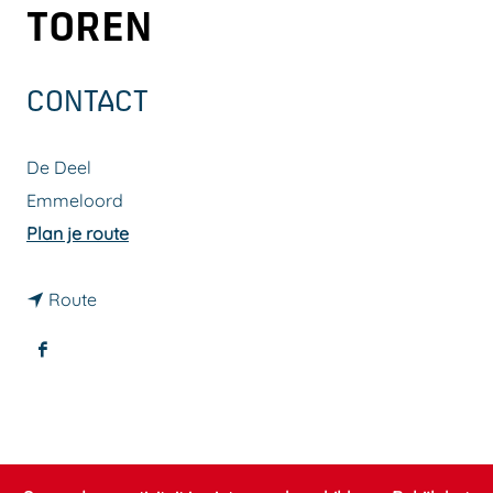
TOREN
a
g
e
CONTACT
De Deel
Emmeloord
n
Plan je route
a
n
a
Route
a
r
F
a
T
a
r
e
c
T
n
e
e
t