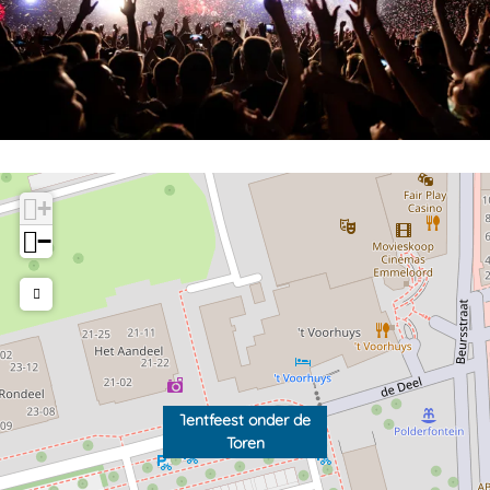
+
−
Tentfeest onder de
Toren