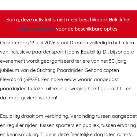
F
F
e
e
e
s
Sorry, deze activiteit is niet meer beschikbaar. Bekijk het
e
e
t
actuele aanbod
voor de beschikbare opties.
s
s
e
t
t
l
Op zaterdag 13 juni 2026 staat Dronten volledig in het teken
e
e
i
van inclusieve paardensport tijdens
Equibility
. Dit bijzondere
l
l
j
evenement wordt georganiseerd ter ere van het 50-jarig
i
i
k
jubileum van de Stichting Paardrijden Gehandicapten
j
j
p
Flevoland (SPGF). Een halve eeuw waarin aangepast
k
k
a
paardrijden talloze ruiters in beweging heeft gebracht – en
p
p
a
dat mag gevierd worden!
a
a
r
a
a
d
Equibility draait om verbinding. Verbinding tussen aangepast
r
r
e
en regulier rijden, tussen sporters en publiek, tussen ervaring
d
d
n
en kennismaking. Tijdens deze feestelijke dag laten ruiters