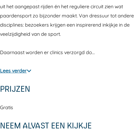
e
e
s
uit het aangepast rijden én het reguliere circuit zien wat
n
n
p
paardensport zo bijzonder maakt. Van dressuur tot andere
s
s
o
disciplines: bezoekers krijgen een inspirerend inkijkje in de
p
p
r
veelzijdigheid van de sport.
o
o
t
r
r
e
Daarnaast worden er clinics verzorgd do…
t
t
v
e
e
e
Lees verder
v
v
n
PRIJZEN
e
e
e
n
n
m
e
e
e
Gratis
m
m
n
NEEM ALVAST EEN KIJKJE
e
e
t
n
n
E