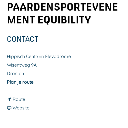
PAARDENSPORTEVENE
a
g
MENT EQUIBILITY
e
CONTACT
Hippisch Centrum Flevodrome
Wisentweg 9A
Dronten
n
Plan je route
a
n
a
Route
a
v
r
Website
a
a
F
r
n
e