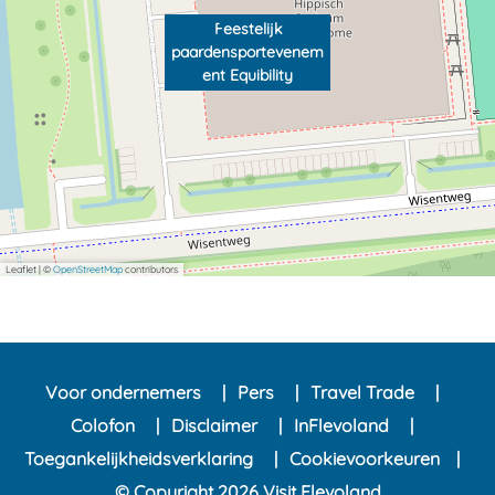
Feestelijk
paardensportevenem
ent Equibility
Leaflet
|
©
OpenStreetMap
contributors
Voor ondernemers
Pers
Travel Trade
Colofon
Disclaimer
InFlevoland
Toegankelijkheidsverklaring
Cookievoorkeuren
© Copyright 2026 Visit Flevoland