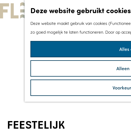
Deze website gebruikt cookies
G
Deze website maakt gebruik van cookies (Functioneel,
a
zo goed mogelijk te laten functioneren. Door op acce
n
Alles
a
a
r
Alleen
d
e
Voorkeu
h
o
m
e
FEESTELIJK
p