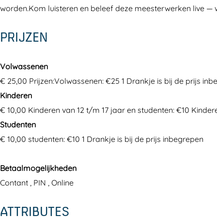
worden.Kom luisteren en beleef deze meesterwerken live — wi
B
s
e
e
e
a
t
s
s
r
PRIJZEN
r
e
t
t
s
o
r
e
e
i
Volwassenen
k
s
r
r
n
€ 25,00 Prijzen:Volwassenen: €25 1 Drankje is bij de prijs in
M
i
s
s
B
Kinderen
e
n
i
i
A
€ 10,00 Kinderen van 12 t/m 17 jaar en studenten: €10 Kindere
e
B
n
n
N
Studenten
s
A
B
B
T
€ 10,00 studenten: €10 1 Drankje is bij de prijs inbegrepen
t
N
A
A
:
e
T
N
N
V
Betaalmogelijkheden
r
:
T
T
i
Contant , PIN , Online
s
V
:
:
v
i
i
V
V
a
ATTRIBUTES
n
v
i
i
l