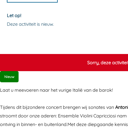
e
l
a
a
a
b
i
l
l
a
Let op!
o
a
i
i
n
Deze activiteit is nieuw.
o
a
a
a
s
k
n
a
a
e
I
s
n
n
B
t
e
s
s
a
Sorry, deze activite
a
B
e
e
r
l
a
B
B
o
Nieuw
i
r
a
a
k
Laat u meevoeren naar het vurige Italië van de barok!
a
o
r
r
M
a
k
o
o
e
Tijdens dit bijzondere concert brengen wij sonates van
Antoni
n
M
k
k
e
stroomt door onze aderen: Ensemble Violini Capricciosi nam
s
e
M
M
s
ontving in binnen- en buitenland.Met deze diepgaande kennis 
e
e
e
e
t