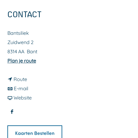
a
CONTACT
g
e
Bantsiliek
Zuidwend 2
8314 AA
Bant
n
Plan je route
a
n
a
Route
a
n
r
E-mail
a
a
v
I
Website
r
a
a
t
F
I
r
n
a
a
t
I
I
l
Kaarten Bestellen
c
a
t
t
i