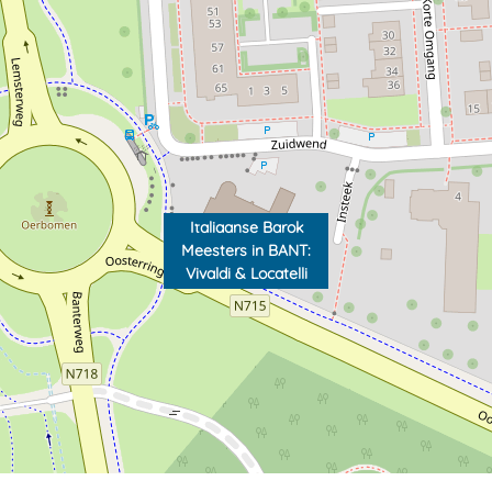
Italiaanse Barok
Meesters in BANT:
Vivaldi & Locatelli