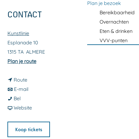
a
Plan je bezoek
g
Bereikbaarheid
CONTACT
e
Overnachten
Eten & drinken
Kunstlinie
VVV-punten
Esplanade 10
1315 TA
ALMERE
n
Plan je route
a
n
a
Route
a
n
r
E-mail
N
a
a
N
Bel
h
r
a
v
h
Website
u
N
r
a
u
n
h
N
n
n
Koop tickets
g
u
h
N
g