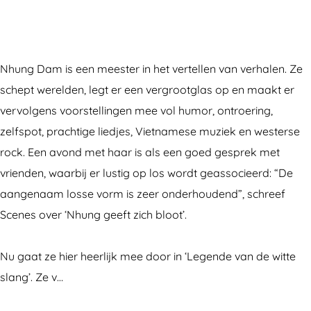
D
n
u
h
D
a
g
n
u
a
m
D
g
n
m
Nhung Dam is een meester in het vertellen van verhalen. Ze
a
D
g
schept werelden, legt er een vergrootglas op en maakt er
m
a
D
vervolgens voorstellingen mee vol humor, ontroering,
m
a
zelfspot, prachtige liedjes, Vietnamese muziek en westerse
m
rock. Een avond met haar is als een goed gesprek met
vrienden, waarbij er lustig op los wordt geassocieerd: “De
aangenaam losse vorm is zeer onderhoudend”, schreef
Scenes over ‘Nhung geeft zich bloot’.
Nu gaat ze hier heerlijk mee door in ‘Legende van de witte
slang’. Ze v…