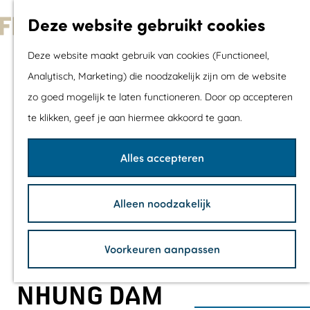
Met kids
Deze website gebruikt cookies
Shoppen
G
Mix & Match jou
Deze website maakt gebruik van cookies (Functioneel,
a
dagje uit
Analytisch, Marketing) die noodzakelijk zijn om de website
n
zo goed mogelijk te laten functioneren. Door op accepteren
a
Agenda
te klikken, geef je aan hiermee akkoord te gaan.
a
De mooiste routes
r
Wandelroutes
Alles accepteren
d
Fietsroutes
e
Wielrenroutes
Alleen noodzakelijk
h
Mountainbikerou
o
Vaarroutes
Voorkeuren aanpassen
m
TOP's
e
Fietspauzepunte
NHUNG DAM
p