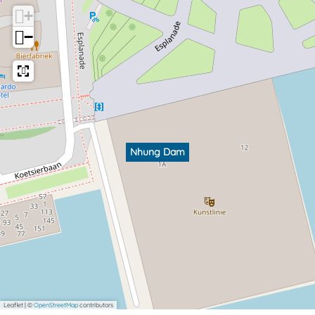
+
−
Nhung Dam
Leaflet
|
©
OpenStreetMap
contributors