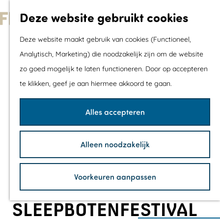
Met kids
Deze website gebruikt cookies
Shoppen
G
Mix & Match jou
Deze website maakt gebruik van cookies (Functioneel,
a
dagje uit
Analytisch, Marketing) die noodzakelijk zijn om de website
n
zo goed mogelijk te laten functioneren. Door op accepteren
a
Agenda
te klikken, geef je aan hiermee akkoord te gaan.
a
De mooiste routes
r
Wandelroutes
Alles accepteren
d
Fietsroutes
e
Wielrenroutes
Alleen noodzakelijk
h
Mountainbikerou
o
Vaarroutes
Voorkeuren aanpassen
m
TOP's
e
Fietspauzepunte
SLEEPBOTENFESTIVAL
p