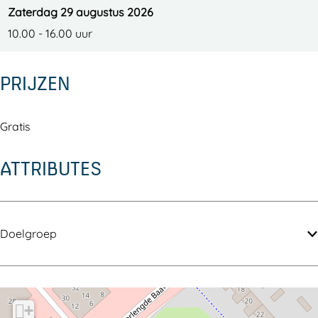
a
v
v
2
Zaterdag 29 augustus 2026
l
a
a
0
10.00 - 16.00 uur
2
l
l
2
0
2
2
6
PRIJZEN
2
0
0
6
2
2
Gratis
6
6
ATTRIBUTES
Doelgroep
+