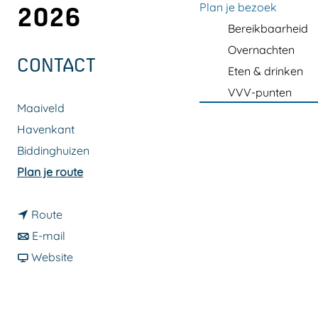
a
Plan je bezoek
2026
g
Bereikbaarheid
e
Overnachten
CONTACT
Eten & drinken
VVV-punten
Maaiveld
Havenkant
Biddinghuizen
n
Plan je route
a
n
a
Route
a
n
r
E-mail
a
a
v
S
Website
r
a
a
l
S
r
n
e