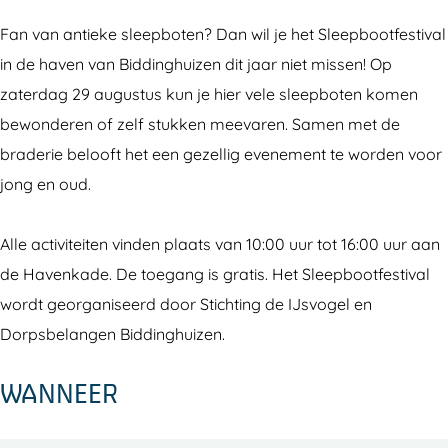
l
S
S
e
e
l
l
p
Fan van antieke sleepboten? Dan wil je het Sleepbootfestival
e
e
e
b
in de haven van Biddinghuizen dit jaar niet missen! Op
p
e
e
o
zaterdag 29 augustus kun je hier vele sleepboten komen
b
p
p
t
bewonderen of zelf stukken meevaren. Samen met de
o
b
b
e
braderie belooft het een gezellig evenement te worden voor
t
o
o
n
jong en oud.
e
t
t
f
n
e
e
e
Alle activiteiten vinden plaats van 10:00 uur tot 16:00 uur aan
f
n
n
s
de Havenkade. De toegang is gratis. Het Sleepbootfestival
e
f
f
t
wordt georganiseerd door Stichting de IJsvogel en
s
e
e
i
Dorpsbelangen Biddinghuizen.
t
s
s
v
WANNEER
i
t
t
a
v
i
i
l