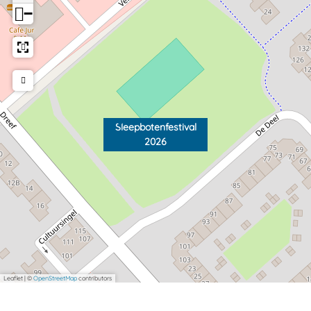
−
Sleepbotenfestival
2026
Leaflet
|
©
OpenStreetMap
contributors