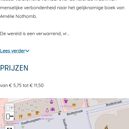
e
h
menselijke verbondenheid naar het gelijknamige boek van
C
a
Amélie Nothomb.
h
r
a
a
De wereld is een verwarrend, vr…
r
c
a
t
Lees verder
c
e
t
r
PRIJZEN
e
o
r
f
van € 5,75 tot € 11,50
o
R
f
a
R
i
+
a
n
−
i