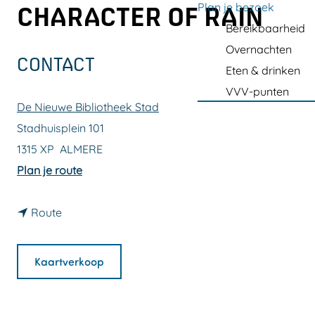
a
Plan je bezoek
CHARACTER OF RAIN
g
Bereikbaarheid
e
Overnachten
CONTACT
Eten & drinken
VVV-punten
De Nieuwe Bibliotheek Stad
Stadhuisplein 101
1315 XP
ALMERE
n
Plan je route
a
n
a
Route
a
r
a
L
Kaartverkoop
r
i
L
t