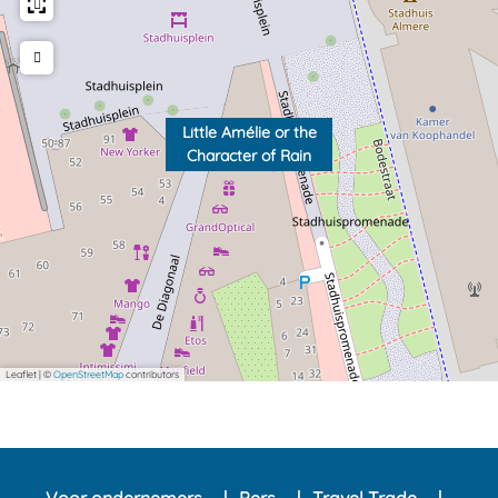
n
Little Amélie or the
Character of Rain
Leaflet
|
©
OpenStreetMap
contributors