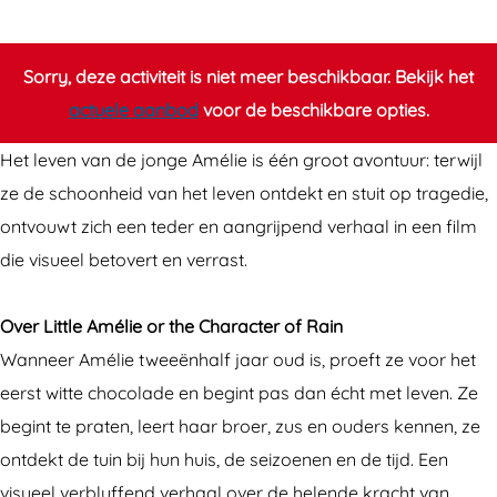
i
t
t
l
t
e
Sorry, deze activiteit is niet meer beschikbaar. Bekijk het
l
A
actuele aanbod
voor de beschikbare opties.
e
m
Het leven van de jonge Amélie is één groot avontuur: terwijl
A
é
ze de schoonheid van het leven ontdekt en stuit op tragedie,
m
l
ontvouwt zich een teder en aangrijpend verhaal in een film
é
i
die visueel betovert en verrast.
l
e
i
o
Over Little Amélie or the Character of Rain
e
r
Wanneer Amélie tweeënhalf jaar oud is, proeft ze voor het
o
t
eerst witte chocolade en begint pas dan écht met leven. Ze
r
h
begint te praten, leert haar broer, zus en ouders kennen, ze
t
e
ontdekt de tuin bij hun huis, de seizoenen en de tijd. Een
h
C
visueel verbluffend verhaal over de helende kracht van