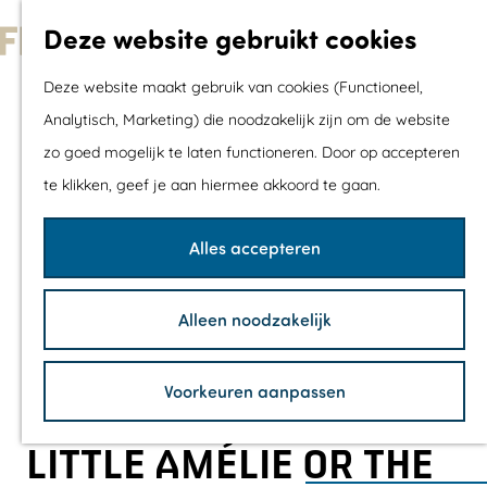
Met kids
Deze website gebruikt cookies
Shoppen
G
Mix & Match jou
Deze website maakt gebruik van cookies (Functioneel,
a
dagje uit
Analytisch, Marketing) die noodzakelijk zijn om de website
n
zo goed mogelijk te laten functioneren. Door op accepteren
a
Agenda
te klikken, geef je aan hiermee akkoord te gaan.
a
De mooiste routes
r
Wandelroutes
Alles accepteren
d
Fietsroutes
e
Wielrenroutes
Alleen noodzakelijk
h
Mountainbikerou
o
Vaarroutes
Voorkeuren aanpassen
m
TOP's
e
Fietspauzepunte
LITTLE AMÉLIE OR THE
p