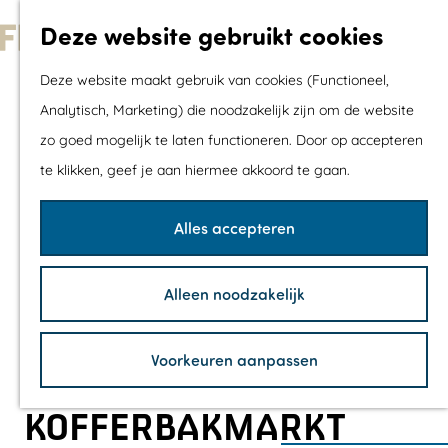
Met kids
Deze website gebruikt cookies
Shoppen
G
Mix & Match jou
Deze website maakt gebruik van cookies (Functioneel,
a
dagje uit
Analytisch, Marketing) die noodzakelijk zijn om de website
n
zo goed mogelijk te laten functioneren. Door op accepteren
a
Agenda
te klikken, geef je aan hiermee akkoord te gaan.
a
De mooiste routes
r
Wandelroutes
Alles accepteren
d
Fietsroutes
e
Wielrenroutes
Alleen noodzakelijk
h
Mountainbikerou
o
Vaarroutes
Voorkeuren aanpassen
m
TOP's
e
Fietspauzepunte
KOFFERBAKMARKT
p