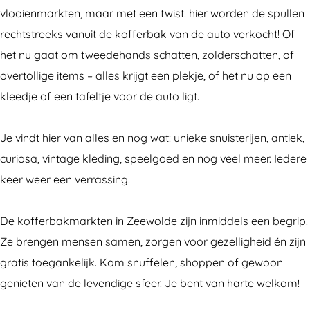
e
f
b
vlooienmarkten, maar met een twist: hier worden de spullen
r
e
a
rechtstreeks vanuit de kofferbak van de auto verkocht! Of
b
r
k
het nu gaat om tweedehands schatten, zolderschatten, of
a
b
m
overtollige items – alles krijgt een plekje, of het nu op een
k
a
a
kleedje of een tafeltje voor de auto ligt.
m
k
r
a
m
k
Je vindt hier van alles en nog wat: unieke snuisterijen, antiek,
r
a
t
curiosa, vintage kleding, speelgoed en nog veel meer. Iedere
k
r
keer weer een verrassing!
t
k
t
De kofferbakmarkten in Zeewolde zijn inmiddels een begrip.
Ze brengen mensen samen, zorgen voor gezelligheid én zijn
gratis toegankelijk. Kom snuffelen, shoppen of gewoon
genieten van de levendige sfeer. Je bent van harte welkom!