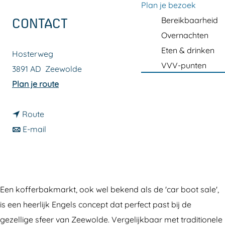
a
Plan je bezoek
g
Bereikbaarheid
CONTACT
e
Overnachten
Eten & drinken
Hosterweg
VVV-punten
3891 AD
Zeewolde
n
Plan je route
a
n
a
Route
a
n
r
E-mail
a
a
K
r
a
o
K
r
f
o
K
f
Een kofferbakmarkt, ook wel bekend als de 'car boot sale',
f
o
e
is een heerlijk Engels concept dat perfect past bij de
f
f
r
gezellige sfeer van Zeewolde. Vergelijkbaar met traditionele