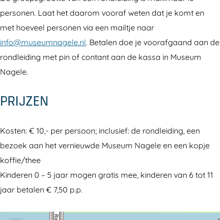
d
r
personen. Laat het daarom vooraf weten dat je komt en
o
p
met hoeveel personen via een mailtje naar
r
N
info@museumnagele.nl
. Betalen doe je voorafgaand aan de
p
a
rondleiding met pin of contant aan de kassa in Museum
N
g
Nagele.
a
e
g
l
PRIJZEN
e
e
l
Kosten: € 10,- per persoon; inclusief: de rondleiding, een
e
bezoek aan het vernieuwde Museum Nagele en een kopje
koffie/thee
Kinderen 0 – 5 jaar mogen gratis mee, kinderen van 6 tot 11
jaar betalen € 7,50 p.p.