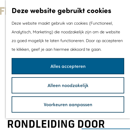
Met kids
Deze website gebruikt cookies
Shoppen
G
Mix & Match jou
Deze website maakt gebruik van cookies (Functioneel,
a
dagje uit
Analytisch, Marketing) die noodzakelijk zijn om de website
n
zo goed mogelijk te laten functioneren. Door op accepteren
a
Agenda
te klikken, geef je aan hiermee akkoord te gaan.
a
De mooiste routes
r
Wandelroutes
Alles accepteren
d
Fietsroutes
e
Wielrenroutes
Alleen noodzakelijk
h
Mountainbikerou
o
Vaarroutes
Voorkeuren aanpassen
m
TOP's
e
Fietspauzepunte
RONDLEIDING DOOR
p