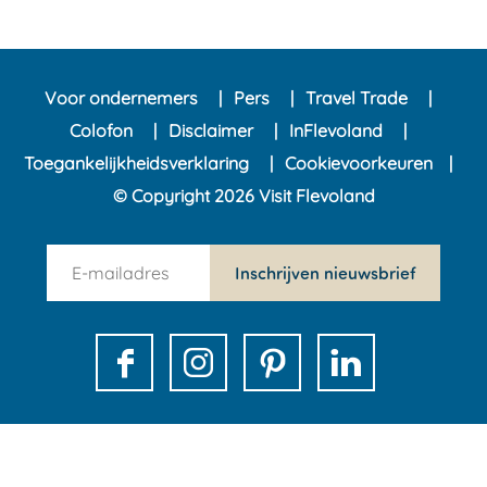
Voor ondernemers
Pers
Travel Trade
Colofon
Disclaimer
InFlevoland
Toegankelijkheidsverklaring
Cookievoorkeuren
© Copyright 2026 Visit Flevoland
n
Inschrijven nieuwsbrief
e
w
s
F
I
P
L
l
a
n
i
i
e
c
s
n
n
t
e
t
t
k