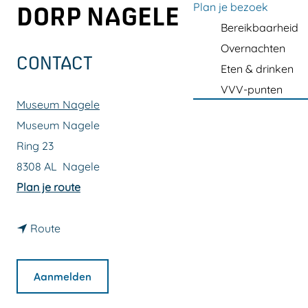
a
Plan je bezoek
DORP NAGELE
g
Bereikbaarheid
e
Overnachten
CONTACT
Eten & drinken
VVV-punten
Museum Nagele
Museum Nagele
Ring 23
8308 AL
Nagele
n
Plan je route
a
n
a
Route
a
r
a
R
Aanmelden
r
o