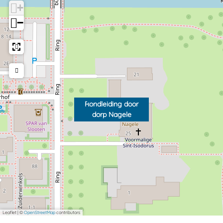
+
−
Rondleiding door
dorp Nagele
Leaflet
|
©
OpenStreetMap
contributors