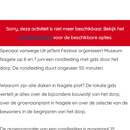
R
n
o
d
n
l
d
e
Sorry, deze activiteit is niet meer beschikbaar. Bekijk het
l
i
actuele aanbod
voor de beschikbare opties.
e
d
Speciaal vanwege Uit-jeTent Festival organiseert Museum
i
i
Nagele op 6 en 7 juni een rondleiding met gids door het
d
n
dorp. De rondleiding duurt ongeveer 50 minuten.
i
g
n
d
Waarom zijn alle daken in Nagele plat? De lokale gids
g
o
vertelt je alles over de bijzondere bouwstijl van het dorp,
d
o
over de groenaanplant in Nagele en over de selectie van de
o
r
bewoners in de beginjaren van het dorp.
o
d
r
o
De groepsgrootte van een rondleiding is maximaal 15