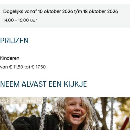
e
i
e
Dagelijks vanaf 10 oktober 2026 t/m 18 oktober 2026
14.00 - 16.00 uur
PRIJZEN
Kinderen
van € 11,50 tot € 17,50
NEEM ALVAST EEN KIJKJE
Bekijk alle media