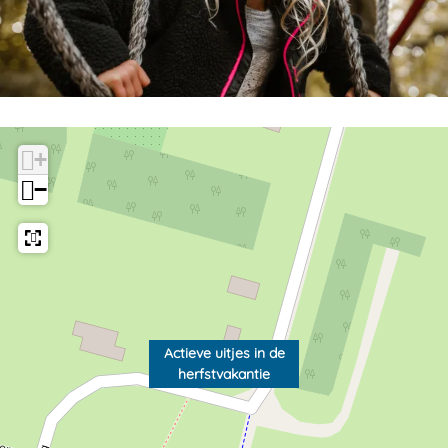
+
−
Actieve uitjes in de
herfstvakantie