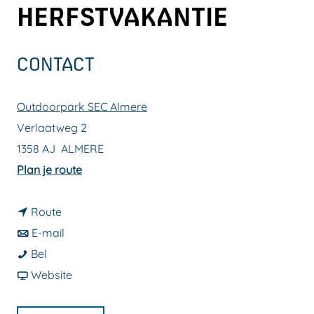
HERFSTVAKANTIE
a
g
e
CONTACT
Outdoorpark SEC Almere
Verlaatweg 2
1358 AJ
ALMERE
n
Plan je route
a
n
a
Route
a
n
r
E-mail
A
a
a
A
Bel
c
r
a
v
c
Website
t
A
r
a
t