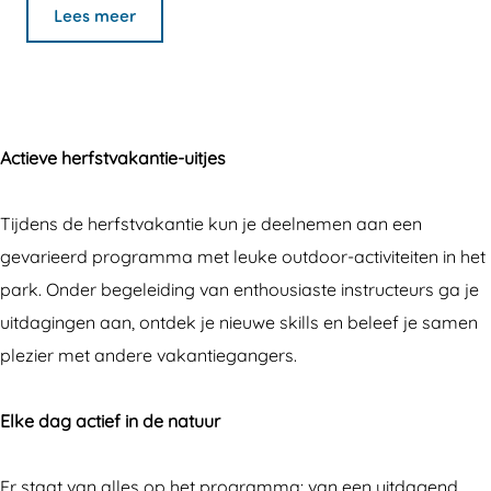
i
c
A
n
i
Lees meer
e
t
c
A
e
v
i
t
c
v
e
e
i
t
e
u
v
e
i
u
Actieve herfstvakantie-uitjes
i
e
v
e
i
t
u
e
v
t
Tijdens de herfstvakantie kun je deelnemen aan een
j
i
u
e
j
gevarieerd programma met leuke outdoor-activiteiten in het
e
t
i
u
e
park. Onder begeleiding van enthousiaste instructeurs ga je
s
j
t
i
s
uitdagingen aan, ontdek je nieuwe skills en beleef je samen
i
e
j
t
i
plezier met andere vakantiegangers.
n
s
e
j
n
d
i
s
e
d
Elke dag actief in de natuur
e
n
i
s
e
h
d
n
i
h
Er staat van alles op het programma: van een uitdagend