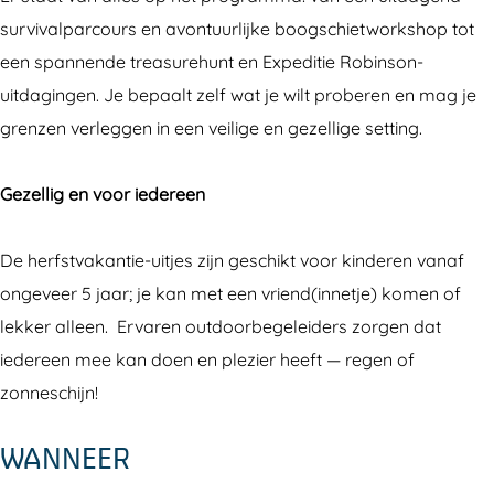
e
e
d
n
e
survivalparcours en avontuurlijke boogschietworkshop tot
r
h
e
d
r
een spannende treasurehunt en Expeditie Robinson-
f
e
h
e
f
uitdagingen. Je bepaalt zelf wat je wilt proberen en mag je
s
r
e
h
s
grenzen verleggen in een veilige en gezellige setting.
t
f
r
e
t
v
s
f
r
v
Gezellig en voor iedereen
a
t
s
f
a
k
v
t
s
k
De herfstvakantie-uitjes zijn geschikt voor kinderen vanaf
a
a
v
t
a
ongeveer 5 jaar; je kan met een vriend(innetje) komen of
n
k
a
v
n
lekker alleen. Ervaren outdoorbegeleiders zorgen dat
t
a
k
a
t
iedereen mee kan doen en plezier heeft — regen of
i
n
a
k
i
zonneschijn!
e
t
n
a
e
i
t
n
WANNEER
e
i
t