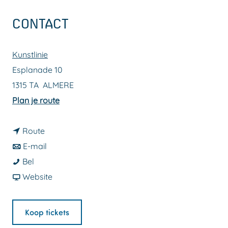
a
CONTACT
g
e
Kunstlinie
Esplanade 10
1315 TA
ALMERE
n
Plan je route
a
n
a
Route
a
n
r
E-mail
Z
a
a
Z
Bel
a
r
a
v
a
Website
a
Z
r
a
a
l
a
Z
n
l
Koop tickets
X
a
a
Z
X