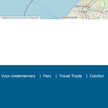
Leaflet
|
©
OpenStreetMap
contributors
Voor ondernemers
Pers
Travel Trade
Colofon