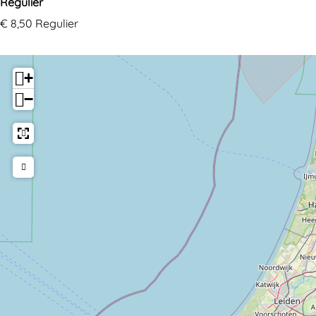
Regulier
€ 8,50 Regulier
+
−