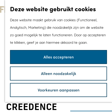
Met kids
Deze website gebruikt cookies
Shoppen
G
Mix & Match jou
Deze website maakt gebruik van cookies (Functioneel,
a
dagje uit
Analytisch, Marketing) die noodzakelijk zijn om de website
n
zo goed mogelijk te laten functioneren. Door op accepteren
a
Agenda
te klikken, geef je aan hiermee akkoord te gaan.
a
De mooiste routes
r
Wandelroutes
Alles accepteren
d
Fietsroutes
e
Wielrenroutes
Alleen noodzakelijk
h
Mountainbikerou
o
Vaarroutes
Voorkeuren aanpassen
m
TOP's
e
Fietspauzepunte
CREEDENCE
p