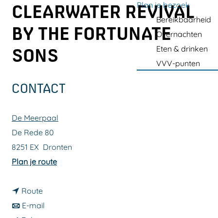
a
Plan je bezoek
CLEARWATER REVIVAL
g
Bereikbaarheid
BY THE FORTUNATE
e
Overnachten
Eten & drinken
SONS
VVV-punten
CONTACT
De Meerpaal
De Rede 80
8251 EX
Dronten
n
Plan je route
a
n
a
Route
a
n
r
E-mail