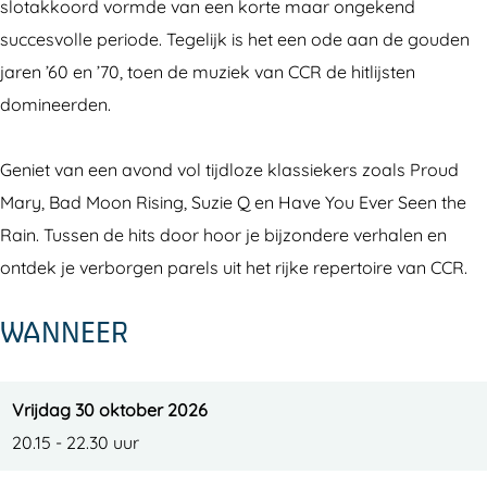
a
r
a
e
a
slotakkoord vormde van een korte maar ongekend
t
w
r
a
t
succesvolle periode. Tegelijk is het een ode aan de gouden
e
a
w
r
e
jaren ’60 en ’70, toen de muziek van CCR de hitlijsten
r
t
a
w
r
domineerden.
R
e
t
a
R
e
r
e
t
e
Geniet van een avond vol tijdloze klassiekers zoals Proud
v
R
r
e
v
Mary, Bad Moon Rising, Suzie Q en Have You Ever Seen the
i
e
R
r
i
Rain. Tussen de hits door hoor je bijzondere verhalen en
v
v
e
R
v
ontdek je verborgen parels uit het rijke repertoire van CCR.
a
i
v
e
a
WANNEER
l
v
i
v
l
b
a
v
i
b
y
l
a
v
y
Vrijdag 30 oktober 2026
T
b
l
a
T
20.15 - 22.30 uur
h
y
b
l
h