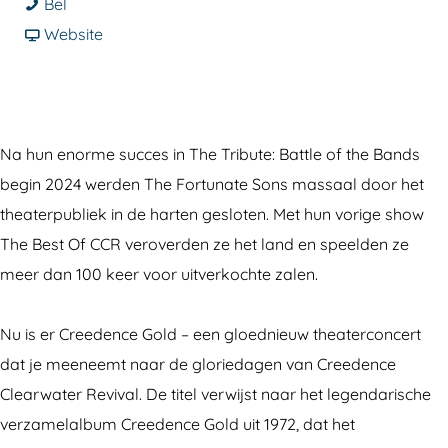
C
a
a
C
Bel
r
r
a
v
r
Website
e
C
r
a
e
e
r
C
n
e
d
e
r
C
d
e
e
e
r
e
Na hun enorme succes in The Tribute: Battle of the Bands
n
d
e
e
n
begin 2024 werden The Fortunate Sons massaal door het
c
e
d
e
c
theaterpubliek in de harten gesloten. Met hun vorige show
e
n
e
d
e
The Best Of CCR veroverden ze het land en speelden ze
C
c
n
e
C
meer dan 100 keer voor uitverkochte zalen.
l
e
c
n
l
e
C
e
c
e
Nu is er Creedence Gold – een gloednieuw theaterconcert
a
l
C
e
a
dat je meeneemt naar de gloriedagen van Creedence
r
e
l
C
r
Clearwater Revival. De titel verwijst naar het legendarische
w
a
e
l
w
verzamelalbum Creedence Gold uit 1972, dat het