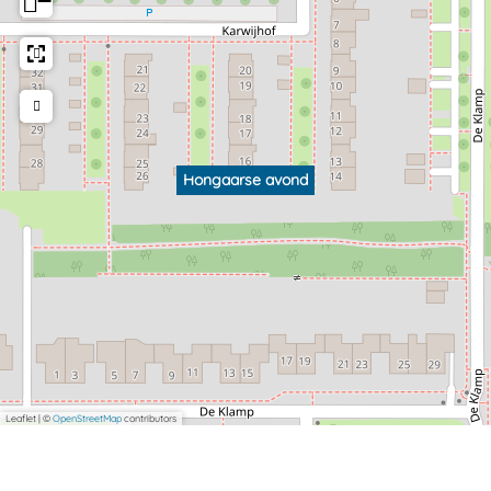
−
Hongaarse avond
Leaflet
|
©
OpenStreetMap
contributors