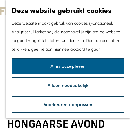
Met kids
Deze website gebruikt cookies
Shoppen
G
Mix & Match jou
Deze website maakt gebruik van cookies (Functioneel,
a
dagje uit
Analytisch, Marketing) die noodzakelijk zijn om de website
n
zo goed mogelijk te laten functioneren. Door op accepteren
a
Agenda
te klikken, geef je aan hiermee akkoord te gaan.
a
De mooiste routes
r
Wandelroutes
Alles accepteren
d
Fietsroutes
e
Wielrenroutes
Alleen noodzakelijk
h
Mountainbikerou
o
Vaarroutes
Voorkeuren aanpassen
m
TOP's
e
Fietspauzepunte
HONGAARSE AVOND
p