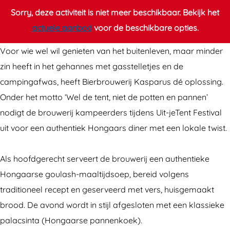
g
a
Sorry, deze activiteit is niet meer beschikbaar. Bekijk het
a
r
actuele aanbod
voor de beschikbare opties.
a
s
Voor wie wel wil genieten van het buitenleven, maar minder
r
e
zin heeft in het gehannes met gasstelletjes en de
s
a
campingafwas, heeft Bierbrouwerij Kasparus dé oplossing.
e
v
Onder het motto ‘Wel de tent, niet de potten en pannen’
a
o
nodigt de brouwerij kampeerders tijdens Uit-jeTent Festival
v
n
uit voor een authentiek Hongaars diner met een lokale twist.
o
d
n
Als hoofdgerecht serveert de brouwerij een authentieke
d
Hongaarse goulash-maaltijdsoep, bereid volgens
traditioneel recept en geserveerd met vers, huisgemaakt
brood. De avond wordt in stijl afgesloten met een klassieke
palacsinta (Hongaarse pannenkoek).