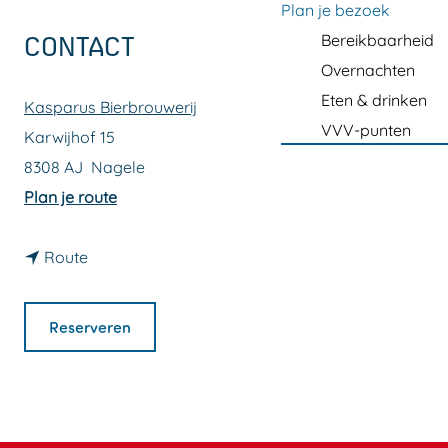
a
Plan je bezoek
g
Bereikbaarheid
CONTACT
e
Overnachten
Eten & drinken
Kasparus Bierbrouwerij
VVV-punten
Karwijhof 15
8308 AJ
Nagele
n
Plan je route
a
n
a
Route
a
r
a
H
Reserveren
r
o
H
n
o
g
n
a