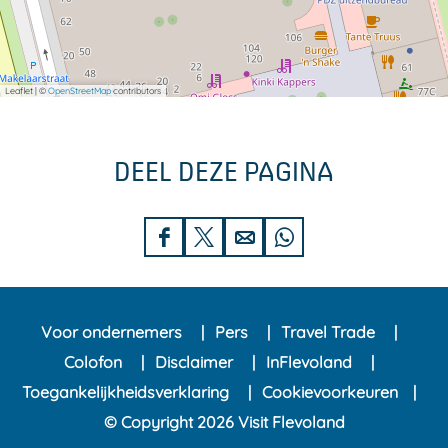
Leaflet
|
©
OpenStreetMap
contributors
DEEL DEZE PAGINA
D
D
D
D
e
e
e
e
e
e
e
e
Voor ondernemers
Pers
Travel Trade
l
l
l
l
Colofon
Disclaimer
InFlevoland
d
d
d
d
Toegankelijkheidsverklaring
Cookievoorkeuren
e
e
e
e
© Copyright 2026 Visit Flevoland
z
z
z
z