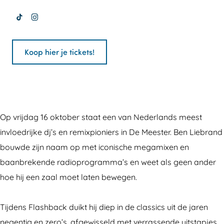
a
F
r
a
a
T
I
s
l
F
n
s
i
n
h
a
l
F
h
Koop hier je tickets!
k
s
b
s
a
l
b
t
t
a
h
s
a
a
o
a
c
b
h
s
c
k
g
k
a
b
h
k
P
r
:
c
a
b
:
Op vrijdag 16 oktober staat een van Nederlands meest
o
a
7
k
c
a
7
invloedrijke dj’s en remixpioniers in De Meester. Ben Liebrand
p
m
0
:
k
c
0
bouwde zijn naam op met iconische megamixen en
p
P
'
7
:
k
'
baanbrekende radioprogramma’s en weet als geen ander
o
o
s
0
7
:
s
hoe hij een zaal moet laten bewegen.
d
p
,
'
0
7
,
i
p
8
s
'
0
8
Tijdens Flashback duikt hij diep in de classics uit de jaren
u
o
0
,
s
'
0
negentig en zero’s, afgewisseld met verrassende uitstapjes