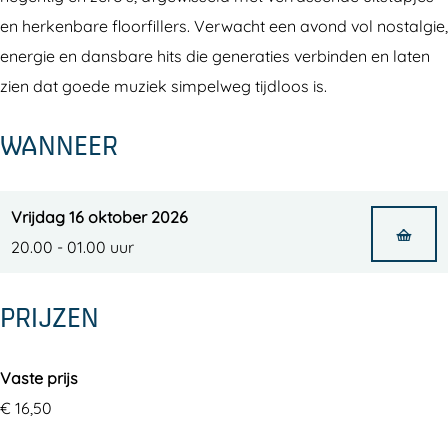
m
d
'
8
,
s
'
en herkenbare floorfillers. Verwacht een avond vol nostalgie,
d
i
s
0
8
,
s
energie en dansbare hits die generaties verbinden en laten
e
u
&
'
0
8
&
zien dat goede muziek simpelweg tijdloos is.
M
m
9
s
'
0
9
e
d
WANNEER
0
&
s
'
0
e
e
’
9
&
s
’
s
M
s
0
9
&
s
Vrijdag 16 oktober 2026
t
e
H
’
0
9
H
20.00 - 01.00 uur
e
e
i
s
’
0
i
r
s
t
H
s
’
t
PRIJZEN
t
s
i
H
s
s
e
m
t
i
H
m
Vaste prijs
r
e
s
t
i
e
€ 16,50
t
m
s
t
t
B
e
m
s
B