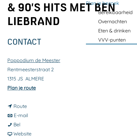
a
Plan je bezoek
& 90’S HITS MET BEN
g
Bereikbaarheid
LIEBRAND
e
Overnachten
Eten & drinken
VVV-punten
CONTACT
Poppodium de Meester
Rentmeesterstraat 2
1315 JS
ALMERE
n
Plan je route
a
n
a
Route
a
n
r
E-mail
F
a
a
F
Bel
l
r
a
v
l
Website