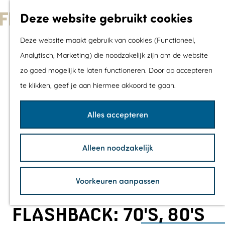
Met kids
Deze website gebruikt cookies
Shoppen
G
Mix & Match jou
Deze website maakt gebruik van cookies (Functioneel,
a
dagje uit
Analytisch, Marketing) die noodzakelijk zijn om de website
n
zo goed mogelijk te laten functioneren. Door op accepteren
a
Agenda
te klikken, geef je aan hiermee akkoord te gaan.
a
De mooiste routes
r
Wandelroutes
Alles accepteren
d
Fietsroutes
e
Wielrenroutes
Alleen noodzakelijk
h
Mountainbikerou
o
Vaarroutes
Voorkeuren aanpassen
m
TOP's
e
Fietspauzepunte
FLASHBACK: 70'S, 80'S
p