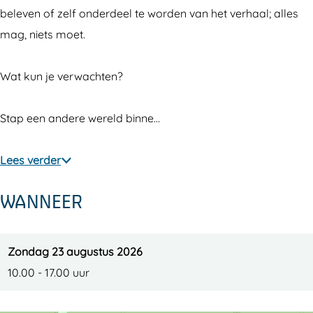
m
m
r
beleven of zelf onderdeel te worden van het verhaal; alles
e
e
a
mag, niets moet.
r
r
a
a
Wat kun je verwachten?
Stap een andere wereld binne…
Lees verder
WANNEER
Zondag 23 augustus 2026
10.00 - 17.00 uur