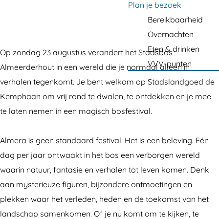
a
Plan je bezoek
a
a
B
g
Bereikbaarheid
r
n
o
e
Overnachten
B
B
s
Eten & drinken
o
o
f
Op zondag 23 augustus verandert het Stadsbos
VVV-punten
s
s
e
Almeerderhout in een wereld die je normaal alleen in
f
f
s
verhalen tegenkomt. Je bent welkom op Stadslandgoed de
e
e
t
Kemphaan om vrij rond te dwalen, te ontdekken en je mee
s
s
i
te laten nemen in een magisch bosfestival.
t
t
v
i
i
a
Almera is geen standaard festival. Het is een beleving. Eén
v
v
l
dag per jaar ontwaakt in het bos een verborgen wereld
a
a
A
waarin natuur, fantasie en verhalen tot leven komen. Denk
l
l
l
aan mysterieuze figuren, bijzondere ontmoetingen en
A
A
m
plekken waar het verleden, heden en de toekomst van het
l
l
e
landschap samenkomen. Of je nu komt om te kijken, te