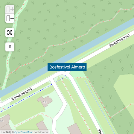
+
−
Bosfestival Almera
Leaflet
|
©
OpenStreetMap
contributors