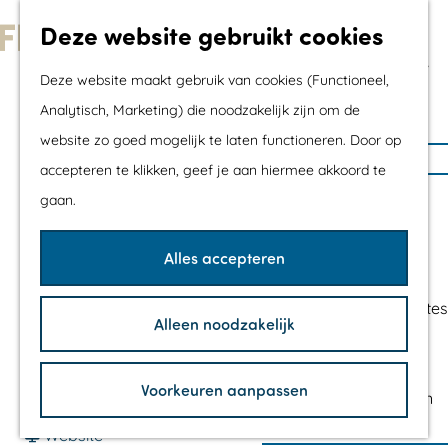
Met kids
Deze website gebruikt cookies
Shoppen
G
Mix & Match jouw
Deze website maakt gebruik van cookies (Functioneel,
a
dagje uit
Analytisch, Marketing) die noodzakelijk zijn om de
BOSFESTIVAL ALMERA
n
website zo goed mogelijk te laten functioneren. Door op
a
Agenda
accepteren te klikken, geef je aan hiermee akkoord te
a
De mooiste routes
CONTACT
gaan.
r
Wandelroutes
d
Fietsroutes
Kemphaanpad, Almere, Nederland
Alles accepteren
e
Wielrenroutes
Kemphaanpad
h
Mountainbikeroutes
1358 AC
Almere
Alleen noodzakelijk
o
Vaarroutes
n
Plan je route
m
TOP's
a
Voorkeuren aanpassen
e
Fietspauzepunten
n
a
Route
p
a
v
r
Website