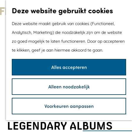
Met kids
Deze website gebruikt cookies
Shoppen
G
Mix & Match jou
Deze website maakt gebruik van cookies (Functioneel,
a
dagje uit
Analytisch, Marketing) die noodzakelijk zijn om de website
n
zo goed mogelijk te laten functioneren. Door op accepteren
a
Agenda
te klikken, geef je aan hiermee akkoord te gaan.
a
De mooiste routes
r
Wandelroutes
Alles accepteren
d
Fietsroutes
e
Wielrenroutes
Alleen noodzakelijk
h
Mountainbikerou
o
Vaarroutes
Voorkeuren aanpassen
m
TOP's
e
Fietspauzepunte
LEGENDARY ALBUMS
p