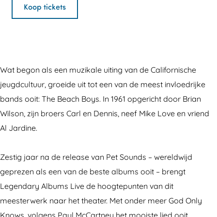
e
e
L
n
e
Koop tickets
n
g
e
L
n
d
e
g
e
d
a
n
e
g
a
r
d
n
e
r
Wat begon als een muzikale uiting van de Californische
y
a
d
n
y
jeugdcultuur, groeide uit tot een van de meest invloedrijke
A
r
a
d
A
bands ooit: The Beach Boys. In 1961 opgericht door Brian
l
y
r
a
l
Wilson, zijn broers Carl en Dennis, neef Mike Love en vriend
b
A
y
r
b
Al Jardine.
u
l
A
y
u
m
b
l
A
m
Zestig jaar na de release van Pet Sounds – wereldwijd
s
u
b
l
s
geprezen als een van de beste albums ooit – brengt
L
m
u
b
L
Legendary Albums Live de hoogtepunten van dit
i
s
m
u
i
meesterwerk naar het theater. Met onder meer God Only
v
L
s
m
v
Knows, volgens Paul McCartney het mooiste lied ooit