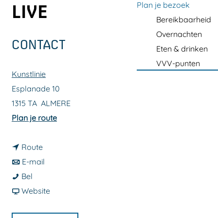
a
Plan je bezoek
LIVE
g
Bereikbaarheid
e
Overnachten
CONTACT
Eten & drinken
VVV-punten
Kunstlinie
Esplanade 10
1315 TA
ALMERE
n
Plan je route
a
n
a
Route
a
n
r
E-mail
L
a
a
L
Bel
e
r
a
v
e
Website
g
L
r
a
g