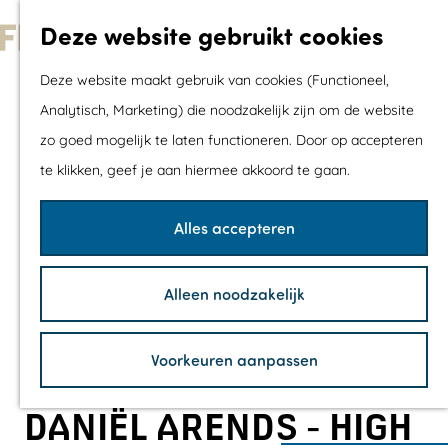
Met kids
Deze website gebruikt cookies
Shoppen
G
Mix & Match jou
Deze website maakt gebruik van cookies (Functioneel,
a
dagje uit
Analytisch, Marketing) die noodzakelijk zijn om de website
n
zo goed mogelijk te laten functioneren. Door op accepteren
a
Agenda
te klikken, geef je aan hiermee akkoord te gaan.
a
De mooiste routes
r
Wandelroutes
Alles accepteren
d
Fietsroutes
e
Wielrenroutes
Alleen noodzakelijk
h
Mountainbikerou
o
Vaarroutes
Voorkeuren aanpassen
m
TOP's
e
Fietspauzepunte
DANIËL ARENDS - HIGH
p