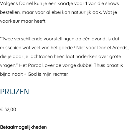
T
h
C
g
i
H
C
Volgens Daniel kun je een kaartje voor 1 van die shows
h
e
l
h
g
i
l
bestellen, maar voor allebei kan natuurlijk ook. Wat je
e
a
a
C
h
g
a
voorkeur maar heeft.
a
t
s
l
C
h
s
t
e
s
a
l
C
s
“Twee verschillende voorstellingen op één avond, is dat
e
r
B
s
a
l
B
misschien wat veel van het goede? Niet voor Daniël Arends,
r
i
s
s
a
i
die je door je lachtranen heen laat nadenken over grote
t
B
s
s
t
vragen.” Het Parool, over de vorige dubbel Thuis praat ik
c
i
B
s
c
bijna nooit + God is mijn rechter.
h
t
i
B
h
PRIJZEN
c
t
i
h
c
t
h
c
€ 32,00
h
Betaalmogelijkheden