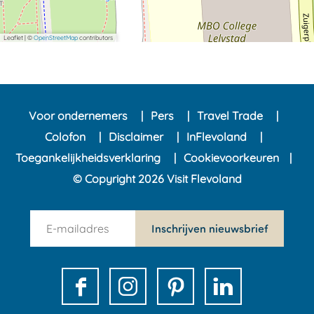
Leaflet
|
©
OpenStreetMap
contributors
Voor ondernemers
Pers
Travel Trade
Colofon
Disclaimer
InFlevoland
Toegankelijkheidsverklaring
Cookievoorkeuren
© Copyright 2026 Visit Flevoland
n
Inschrijven nieuwsbrief
e
w
s
F
I
P
L
l