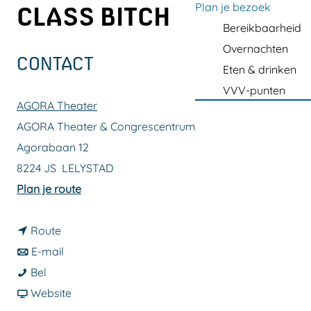
a
Plan je bezoek
CLASS BITCH
g
Bereikbaarheid
e
Overnachten
CONTACT
Eten & drinken
VVV-punten
AGORA Theater
AGORA Theater & Congrescentrum
Agorabaan 12
8224 JS
LELYSTAD
n
Plan je route
a
n
a
Route
a
n
r
E-mail
D
a
a
D
Bel
A
r
a
v
A
Website