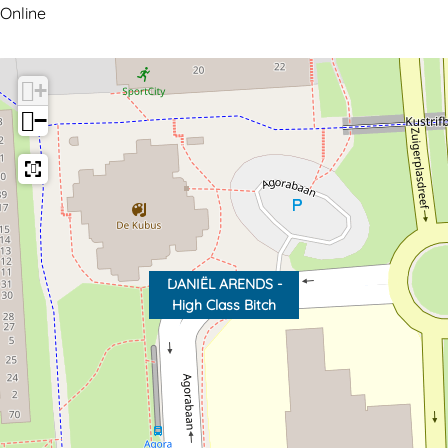
Online
+
−
DANIËL ARENDS -
High Class Bitch