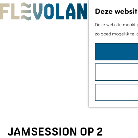
Deze websit
G
Deze website maakt ge
a
zo goed mogelijk te l
n
a
a
r
d
e
h
o
m
e
JAMSESSION OP 2
p