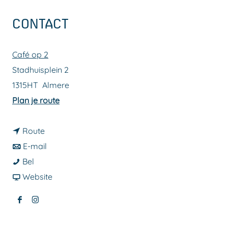
a
CONTACT
g
e
Café op 2
Stadhuisplein 2
1315HT
Almere
n
Plan je route
a
n
a
Route
a
n
r
E-mail
J
a
a
J
Bel
a
r
a
v
a
Website
m
J
r
a
m
F
I
s
a
J
n
s
a
n
e
m
a
J
e