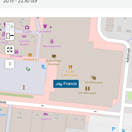
20.15 - 22.30 uur
+
−
Jay Francis