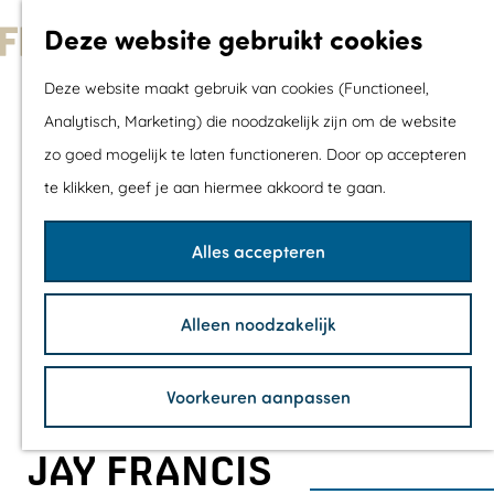
Met kids
Deze website gebruikt cookies
Shoppen
G
Mix & Match jou
Deze website maakt gebruik van cookies (Functioneel,
a
dagje uit
Analytisch, Marketing) die noodzakelijk zijn om de website
n
zo goed mogelijk te laten functioneren. Door op accepteren
a
Agenda
te klikken, geef je aan hiermee akkoord te gaan.
a
De mooiste routes
r
Wandelroutes
Alles accepteren
d
Fietsroutes
e
Wielrenroutes
Alleen noodzakelijk
h
Mountainbikerou
o
Vaarroutes
Voorkeuren aanpassen
m
TOP's
e
Fietspauzepunte
JAY FRANCIS
p