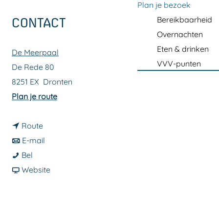
a
Plan je bezoek
g
Bereikbaarheid
CONTACT
e
Overnachten
Eten & drinken
De Meerpaal
VVV-punten
De Rede 80
8251 EX
Dronten
n
Plan je route
a
n
a
Route
a
n
r
E-mail
J
a
a
J
Bel
a
r
a
v
a
Website
y
J
r
a
y
F
a
J
n
F
r
y
a
J
r