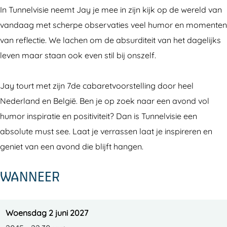
a
F
y
a
a
In Tunnelvisie neemt Jay je mee in zijn kijk op de wereld van
n
r
F
y
n
vandaag met scherpe observaties veel humor en momenten
c
a
r
F
c
van reflectie. We lachen om de absurditeit van het dagelijks
i
n
a
r
i
leven maar staan ook even stil bij onszelf.
s
c
n
a
s
i
c
n
Jay tourt met zijn 7de cabaretvoorstelling door heel
s
i
c
Nederland en België. Ben je op zoek naar een avond vol
s
i
humor inspiratie en positiviteit? Dan is Tunnelvisie een
s
absolute must see. Laat je verrassen laat je inspireren en
geniet van een avond die blijft hangen.
WANNEER
Woensdag 2 juni 2027