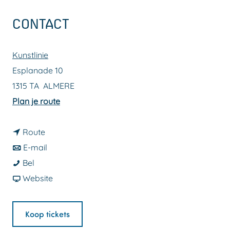
a
CONTACT
g
e
Kunstlinie
Esplanade 10
1315 TA
ALMERE
n
Plan je route
a
n
a
Route
a
n
r
E-mail
G
a
a
G
Bel
I
r
a
v
I
Website
R
G
r
a
R
L
I
G
n
L
Koop tickets
S
R
I
G
S