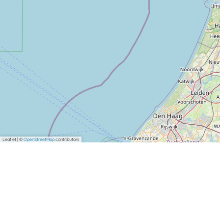
Leaflet
|
©
OpenStreetMap
contributors