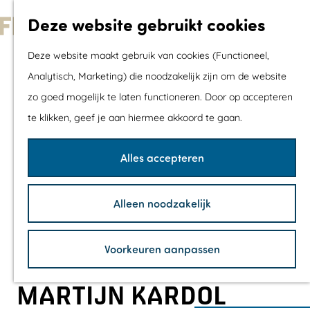
Met kids
Deze website gebruikt cookies
Shoppen
G
Mix & Match jou
Deze website maakt gebruik van cookies (Functioneel,
a
dagje uit
Analytisch, Marketing) die noodzakelijk zijn om de website
n
zo goed mogelijk te laten functioneren. Door op accepteren
a
Agenda
te klikken, geef je aan hiermee akkoord te gaan.
a
De mooiste routes
r
Wandelroutes
Alles accepteren
d
Fietsroutes
e
Wielrenroutes
Alleen noodzakelijk
h
Mountainbikerou
o
Vaarroutes
Voorkeuren aanpassen
m
TOP's
e
Fietspauzepunte
MARTIJN KARDOL
p