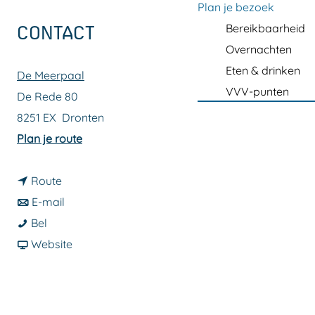
a
Plan je bezoek
g
Bereikbaarheid
CONTACT
e
Overnachten
Eten & drinken
De Meerpaal
VVV-punten
De Rede 80
8251 EX
Dronten
n
Plan je route
a
n
a
Route
a
n
r
E-mail
M
a
a
M
Bel
a
r
a
v
a
Website
r
M
r
a
r
t
a
M
n
t
i
r
a
M
i