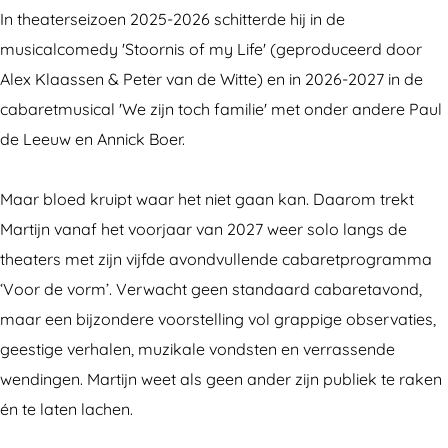
j
t
r
a
j
In theaterseizoen 2025-2026 schitterde hij in de
n
i
t
r
n
musicalcomedy 'Stoornis of my Life' (geproduceerd door
K
j
i
t
K
Alex Klaassen & Peter van de Witte) en in 2026-2027 in de
a
n
j
i
a
cabaretmusical 'We zijn toch familie' met onder andere Paul
r
K
n
j
r
de Leeuw en Annick Boer.
d
a
K
n
d
o
r
a
K
o
Maar bloed kruipt waar het niet gaan kan. Daarom trekt
l
d
r
a
l
Martijn vanaf het voorjaar van 2027 weer solo langs de
o
d
r
theaters met zijn vijfde avondvullende cabaretprogramma
l
o
d
‘Voor de vorm’. Verwacht geen standaard cabaretavond,
l
o
maar een bijzondere voorstelling vol grappige observaties,
l
geestige verhalen, muzikale vondsten en verrassende
wendingen. Martijn weet als geen ander zijn publiek te raken
én te laten lachen.