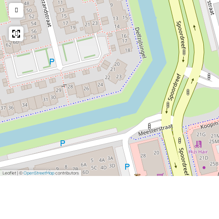
Leaflet
|
©
OpenStreetMap
contributors