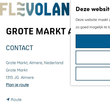
Deze websit
G
Deze website maakt ge
a
zo goed mogelijk te l
GROTE MARKT ALMERE 50
n
a
CONTACT
a
r
Grote Markt, Almere, Nederland
d
Grote Markt
e
1315 JG
Almere
h
n
Plan je route
o
a
m
n
a
Route
e
a
r
p