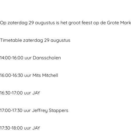
a
G
a
r
r
g
G
o
Op zaterdag 29 augustus is het groot feest op de Grote Mark
e
r
t
o
e
Timetable zaterdag 29 augustus
t
M
e
a
14:00-16:00 uur Dansscholen
M
r
a
k
16:00-16:30 uur Mits Mitchell
r
t
k
A
16:30-17:00 uur JAY
t
l
A
m
17:00-17:30 uur Jeffrey Stappers
l
e
m
r
17:30-18:00 uur JAY