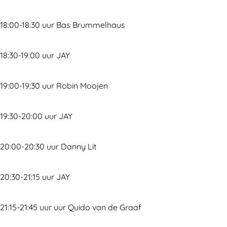
e
e
r
5
18:00-18:30 uur Bas Brummelhaus
e
0
5
j
18:30-19:00 uur JAY
0
a
j
a
19:00-19:30 uur Robin Moojen
a
r
a
-
19:30-20:00 uur JAY
r
D
-
a
20:00-20:30 uur Danny Lit
D
g
a
2
20:30-21:15 uur JAY
g
2
21:15-21:45 uur uur Quido van de Graaf