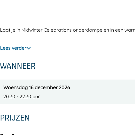
P
c
a
l
P
e
k
c
a
e
n
P
k
c
n
Laat je in Midwinter Celebrations onderdompelen in een war
c
e
P
k
c
i
n
e
P
i
Lees verder
l
c
n
e
l
i
c
n
WANNEER
l
i
c
l
i
l
Woensdag 16 december 2026
20.30 - 22.30 uur
PRIJZEN