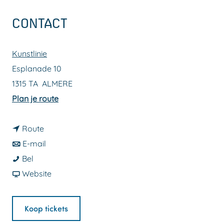
a
CONTACT
g
e
Kunstlinie
Esplanade 10
1315 TA
ALMERE
n
Plan je route
a
n
a
Route
a
n
r
E-mail
B
a
a
B
Bel
l
r
a
v
l
Website
a
B
r
a
a
c
l
B
n
c
Koop tickets
k
a
l
B
k