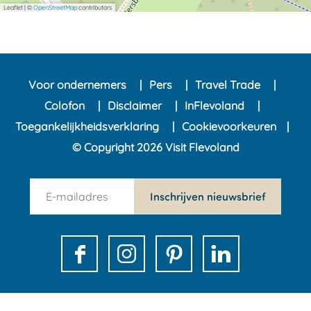
Leaflet
|
©
OpenStreetMap
contributors
Voor ondernemers
Pers
Travel Trade
Colofon
Disclaimer
InFlevoland
Toegankelijkheidsverklaring
Cookievoorkeuren
© Copyright 2026 Visit Flevoland
n
Inschrijven nieuwsbrief
e
w
s
F
I
P
L
l
a
n
i
i
e
c
s
n
n