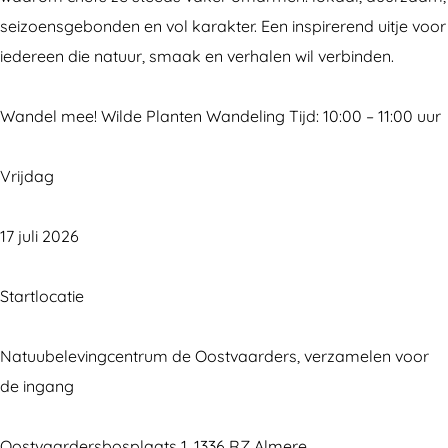
n
t
n
a
n
seizoensgebonden en vol karakter. Een inspirerend uitje voor
w
e
t
n
w
iedereen die natuur, smaak en verhalen wil verbinden.
a
n
e
t
a
n
w
n
e
n
Wandel mee! Wilde Planten Wandeling Tijd: 10:00 – 11:00 uur
d
a
w
n
d
e
n
a
w
e
Vrijdag
l
d
n
a
l
i
e
d
n
i
17 juli 2026
n
l
e
d
n
g
i
l
e
g
Startlocatie
n
i
l
g
n
i
Natuubelevingcentrum de Oostvaarders, verzamelen voor
g
n
de ingang
g
Oostvaardersbosplaats 1, 1336 RZ Almere