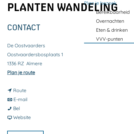
a
Plan je bezoek
PLANTEN WANDELING
g
Bereikbaarheid
e
Overnachten
CONTACT
Eten & drinken
VVV-punten
De Oostvaarders
Oostvaardersbosplaats 1
1336 RZ
Almere
n
Plan je route
a
n
a
Route
a
n
r
E-mail
W
a
a
W
Bel
i
r
a
v
i
Website
l
W
r
a
l