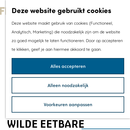
Met kids
Deze website gebruikt cookies
Shoppen
G
Mix & Match jou
Deze website maakt gebruik van cookies (Functioneel,
a
dagje uit
Analytisch, Marketing) die noodzakelijk zijn om de website
n
zo goed mogelijk te laten functioneren. Door op accepteren
a
Agenda
te klikken, geef je aan hiermee akkoord te gaan.
a
De mooiste routes
r
Wandelroutes
Alles accepteren
d
Fietsroutes
e
Wielrenroutes
Alleen noodzakelijk
h
Mountainbikerou
o
Vaarroutes
Voorkeuren aanpassen
m
TOP's
e
Fietspauzepunte
WILDE EETBARE
p