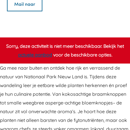
d
i
W
n
d
Mail naar
e
l
i
W
e
e
d
l
i
e
e
e
d
l
e
t
e
e
d
t
b
e
e
e
b
Sorry, deze activiteit is niet meer beschikbaar. Bekijk het
a
t
e
e
a
actuele aanbod
voor de beschikbare opties.
r
b
t
e
r
Ga mee naar buiten en ontdek hoe rijk en verrassend de
e
a
b
t
e
natuur van Nationaal Park Nieuw Land is. Tijdens deze
p
r
a
b
p
wandeling leer je eetbare wilde planten herkennen én proef
l
e
r
a
l
je hun culinaire potentie. Van kokosachtige braamknoppen
a
p
e
r
a
tot smalle weegbree asperge-achtige bloemknopjes– de
n
l
p
e
n
natuur zit vol onverwachte aroma’s. Je hoort hoe deze
t
a
l
p
t
planten niet alleen barsten van de fytonutriënten, maar ook
e
n
a
l
e
waarom chefs ze steeds vaker omarmen: lokaal, duurzaam,