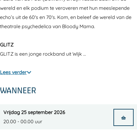
Z
T
T
S
wereld en elk podium te veroveren met hun meeslepende
&
Z
Z
t
echo’s uit de 60's en 70's. Kom, en beleef de wereld van de
S
&
&
u
theatrale psychedelica van Bloody Mama.
t
S
S
r
u
t
t
g
GLITZ
r
u
u
e
GLITZ is een jonge rockband uit Wijk …
g
r
r
o
e
g
g
n
Lees verder
o
e
e
n
o
o
WANNEER
n
n
Vrijdag 25 september 2026
20.00 - 00.00 uur