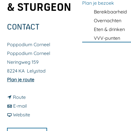
a
Plan je bezoek
& STURGEON
g
Bereikbaarheid
e
Overnachten
CONTACT
Eten & drinken
VVV-punten
Poppodium Corneel
Poppodium Corneel
Neringweg 159
8224 KA
Lelystad
n
Plan je route
a
n
a
Route
a
n
r
E-mail
a
a
v
B
Website
r
a
a
l