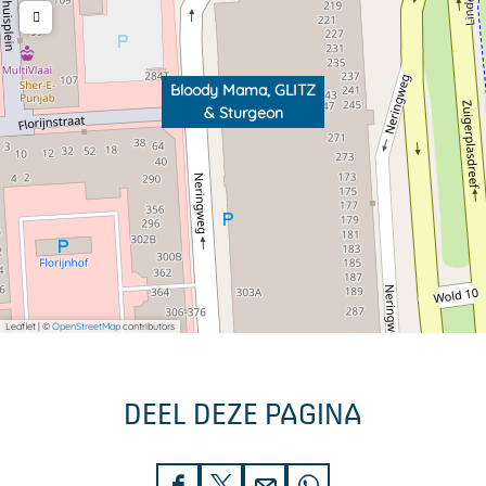
Bloody Mama, GLITZ
& Sturgeon
Leaflet
|
©
OpenStreetMap
contributors
DEEL DEZE PAGINA