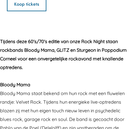
B
r
n
o
Koop tickets
l
B
B
o
o
l
l
d
o
o
o
y
d
o
o
M
Tijdens deze 60's/70's editie van onze Rock Night staan
y
d
d
a
rockbands Bloody Mama, GLITZ en Sturgeon in Poppodium
M
y
y
m
Corneel voor een onvergetelijke rockavond met knallende
a
M
M
a
optredens.
m
a
a
,
a
m
m
G
Bloody Mama
,
a
a
L
Bloody Mama staat bekend om hun rock met een fluwelen
G
,
,
I
randje: Velvet Rock. Tijdens hun energieke live-optredens
L
G
G
T
blazen zij met hun eigen touch nieuw leven in psychedelic
I
L
L
Z
blues rock, garage rock en soul. De band is gecoacht door
T
I
I
&
Pablo van de Poel (DeWolff) en zijn vastberaden om de