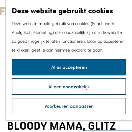
Met kids
Deze website gebruikt cookies
Shoppen
G
Mix & Match jou
Deze website maakt gebruik van cookies (Functioneel,
a
dagje uit
Analytisch, Marketing) die noodzakelijk zijn om de website
n
zo goed mogelijk te laten functioneren. Door op accepteren
a
Agenda
te klikken, geef je aan hiermee akkoord te gaan.
a
De mooiste routes
r
Wandelroutes
Alles accepteren
d
Fietsroutes
e
Wielrenroutes
Alleen noodzakelijk
h
Mountainbikerou
o
Vaarroutes
Voorkeuren aanpassen
m
TOP's
e
Fietspauzepunte
BLOODY MAMA, GLITZ
p