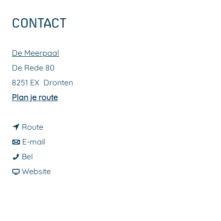
a
CONTACT
g
e
De Meerpaal
De Rede 80
8251 EX
Dronten
n
Plan je route
a
n
a
Route
a
n
r
E-mail
1
a
a
1
Bel
0
r
a
v
0
Website
1
1
r
a
1
D
0
1
n
D
a
1
0
1
a