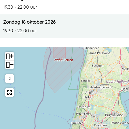
c
s
u
M
c
19.30 - 22.00 uur
a
i
s
u
a
Zondag 18 oktober 2026
l
c
i
s
l
19.30 - 22.00 uur
a
c
i
l
a
c
l
a
+
l
−