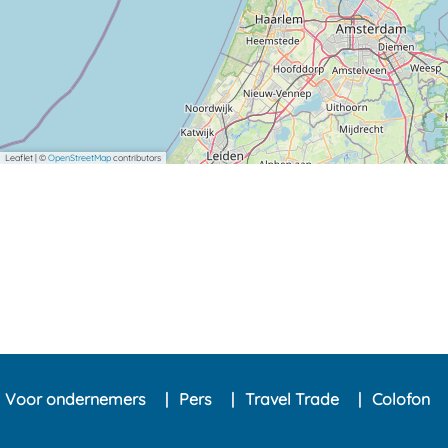
Leaflet
|
©
OpenStreetMap
contributors
Voor ondernemers
Pers
Travel Trade
Colofon