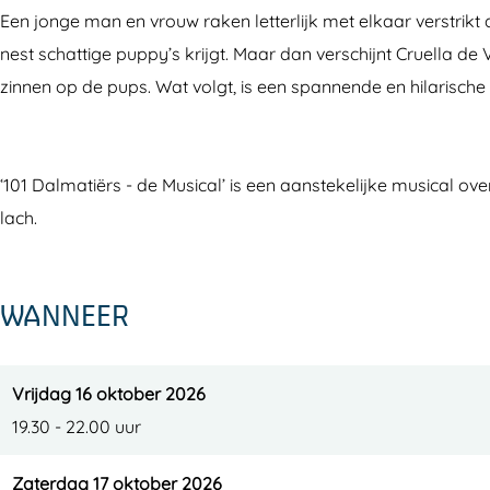
l
D
1
0
l
Een jonge man en vrouw raken letterlijk met elkaar verstrik
m
a
D
1
m
nest schattige puppy’s krijgt. Maar dan verschijnt Cruella de
a
l
a
D
a
zinnen op de pups. Wat volgt, is een spannende en hilarische
t
m
l
a
t
i
a
m
l
i
ë
t
a
m
ë
‘101 Dalmatiërs - de Musical’ is een aanstekelijke musical ove
r
i
t
a
r
lach.
s
ë
i
t
s
-
r
ë
i
-
WANNEER
d
s
r
ë
d
e
-
s
r
e
M
d
-
s
M
Vrijdag 16 oktober 2026
u
e
d
-
u
19.30 - 22.00 uur
s
M
e
d
s
i
u
M
e
i
Zaterdag 17 oktober 2026