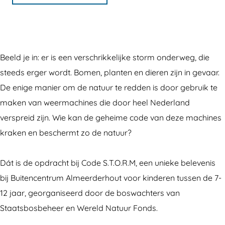
S
d
o
C
S
.
e
d
o
.
T
S
e
d
T
.
.
S
e
.
Beeld je in: er is een verschrikkelijke storm onderweg, die
O
T
.
S
O
steeds erger wordt. Bomen, planten en dieren zijn in gevaar.
.
.
T
.
.
De enige manier om de natuur te redden is door gebruik te
R
O
.
T
R
maken van weermachines die door heel Nederland
.
.
O
.
.
verspreid zijn. Wie kan de geheime code van deze machines
M
R
.
O
M
kraken en beschermt zo de natuur?
.
.
R
.
.
-
M
.
R
-
Dát is de opdracht bij Code S.T.O.R.M, een unieke belevenis
A
.
M
.
A
bij Buitencentrum Almeerderhout voor kinderen tussen de 7-
l
-
.
M
l
12 jaar, georganiseerd door de boswachters van
m
A
-
.
m
Staatsbosbeheer en Wereld Natuur Fonds.
e
l
A
-
e