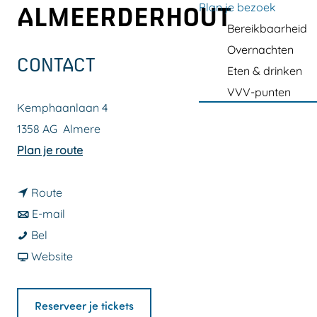
a
Plan je bezoek
ALMEERDERHOUT
g
Bereikbaarheid
e
Overnachten
CONTACT
Eten & drinken
VVV-punten
Kemphaanlaan 4
1358 AG
Almere
n
Plan je route
a
n
a
Route
a
n
r
E-mail
C
a
a
C
Bel
o
r
a
v
o
Website
d
C
r
a
d
e
o
C
n
e
Reserveer je tickets