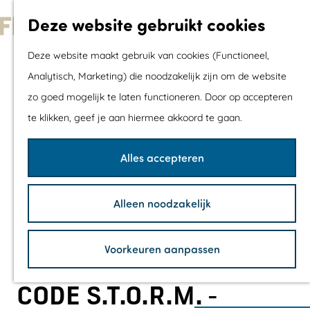
Met kids
Deze website gebruikt cookies
Shoppen
G
Mix & Match jou
Deze website maakt gebruik van cookies (Functioneel,
a
dagje uit
Analytisch, Marketing) die noodzakelijk zijn om de website
n
zo goed mogelijk te laten functioneren. Door op accepteren
a
Agenda
te klikken, geef je aan hiermee akkoord te gaan.
a
De mooiste routes
r
Wandelroutes
Alles accepteren
d
Fietsroutes
e
Wielrenroutes
Alleen noodzakelijk
h
Mountainbikerou
o
Vaarroutes
Voorkeuren aanpassen
m
TOP's
e
Fietspauzepunte
CODE S.T.O.R.M. -
p