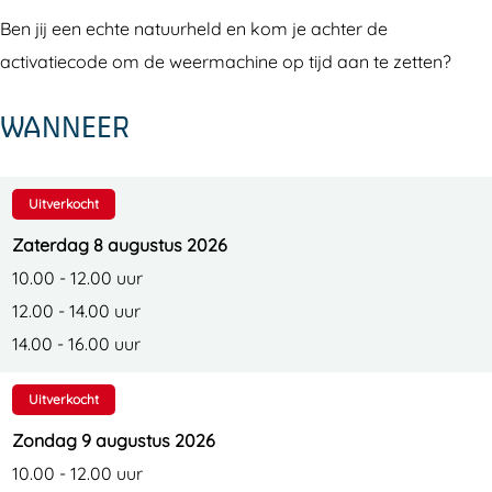
e
m
l
A
e
Ben jij een echte natuurheld en kom je achter de
r
e
m
l
r
activatiecode om de weermachine op tijd aan te zetten?
d
e
e
m
d
e
r
e
e
e
WANNEER
r
d
r
e
r
h
e
d
r
h
o
r
e
d
o
Uitverkocht
u
h
r
e
u
Zaterdag 8 augustus 2026
t
o
h
r
t
10.00 - 12.00 uur
u
o
h
12.00 - 14.00 uur
t
u
o
14.00 - 16.00 uur
t
u
t
Uitverkocht
Zondag 9 augustus 2026
10.00 - 12.00 uur