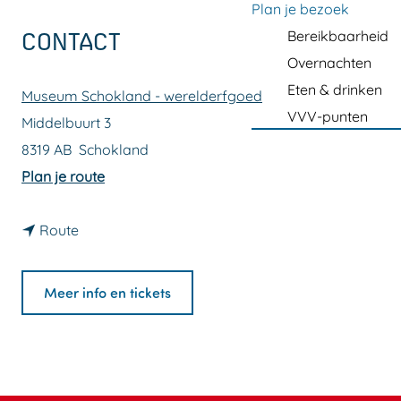
a
Plan je bezoek
g
Bereikbaarheid
CONTACT
e
Overnachten
Eten & drinken
Museum Schokland - werelderfgoed
VVV-punten
Middelbuurt 3
8319 AB
Schokland
n
Plan je route
a
n
a
Route
a
r
a
S
Meer info en tickets
r
c
S
h
c
o
h
k