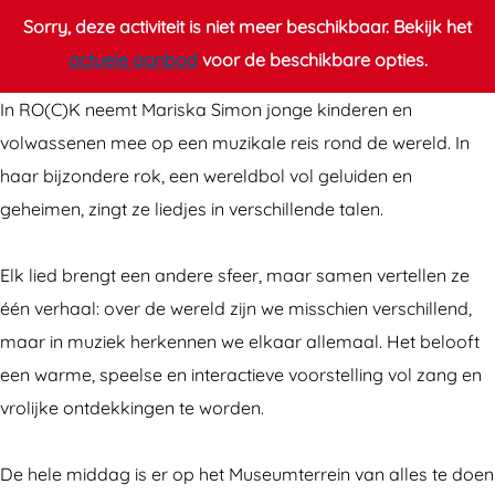
o
k
Sorry, deze activiteit is niet meer beschikbaar. Bekijk het
k
e
actuele aanbod
voor de beschikbare opties.
k
r
In RO(C)K neemt Mariska Simon jonge kinderen en
e
R
volwassenen mee op een muzikale reis rond de wereld. In
r
o
haar bijzondere rok, een wereldbol vol geluiden en
R
(
geheimen, zingt ze liedjes in verschillende talen.
o
c
(
)
Elk lied brengt een andere sfeer, maar samen vertellen ze
c
k
één verhaal: over de wereld zijn we misschien verschillend,
)
d
maar in muziek herkennen we elkaar allemaal. Het belooft
k
a
een warme, speelse en interactieve voorstelling vol zang en
d
g
vrolijke ontdekkingen te worden.
a
g
De hele middag is er op het Museumterrein van alles te doen