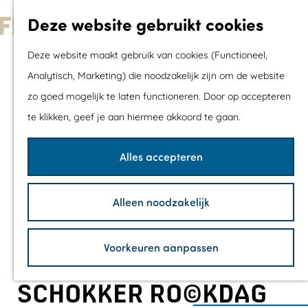
Met kids
Deze website gebruikt cookies
Shoppen
G
Mix & Match jou
Deze website maakt gebruik van cookies (Functioneel,
a
dagje uit
Analytisch, Marketing) die noodzakelijk zijn om de website
n
zo goed mogelijk te laten functioneren. Door op accepteren
a
Agenda
te klikken, geef je aan hiermee akkoord te gaan.
a
De mooiste routes
r
Wandelroutes
Alles accepteren
d
Fietsroutes
e
Wielrenroutes
Alleen noodzakelijk
h
Mountainbikerou
o
Vaarroutes
Voorkeuren aanpassen
m
TOP's
e
Fietspauzepunte
SCHOKKER RO(C)KDAG
p