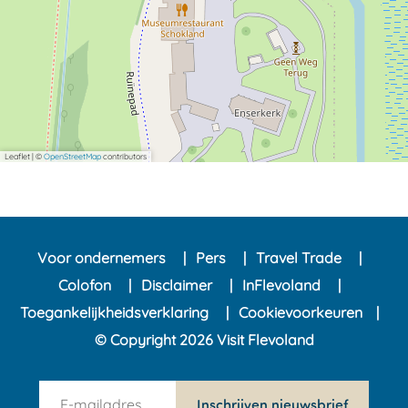
Leaflet
|
©
OpenStreetMap
contributors
Voor ondernemers
Pers
Travel Trade
Colofon
Disclaimer
InFlevoland
Toegankelijkheidsverklaring
Cookievoorkeuren
© Copyright 2026 Visit Flevoland
n
Inschrijven nieuwsbrief