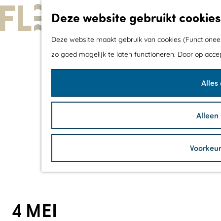
Deze website gebruikt cookies
G
Deze website maakt gebruik van cookies (Functioneel,
a
zo goed mogelijk te laten functioneren. Door op acce
n
Alles
a
a
r
Alleen
d
e
Voorkeu
h
o
m
e
4 MEI
p