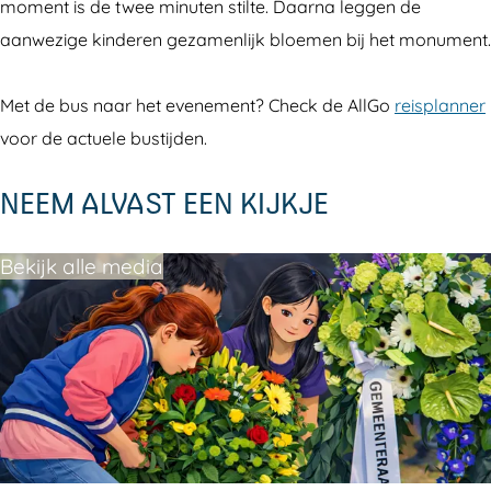
k
k
n
moment is de twee minuten stilte. Daarna leggen de
i
i
g
aanwezige kinderen gezamenlijk bloemen bij het monument.
n
n
g
g
Met de bus naar het evenement? Check de AllGo
reisplanner
voor de actuele bustijden.
NEEM ALVAST EEN KIJKJE
Bekijk alle media