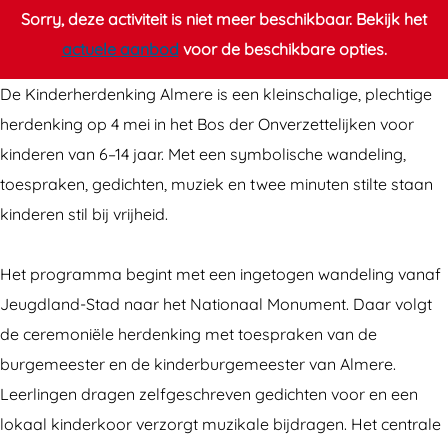
m
m
i
Sorry, deze activiteit is niet meer beschikbaar. Bekijk het
e
e
K
actuele aanbod
voor de beschikbare opties.
i
i
i
K
K
n
De Kinderherdenking Almere is een kleinschalige, plechtige
i
i
d
herdenking op 4 mei in het Bos der Onverzettelijken voor
n
n
e
kinderen van 6–14 jaar. Met een symbolische wandeling,
d
d
r
toespraken, gedichten, muziek en twee minuten stilte staan
e
e
h
kinderen stil bij vrijheid.
r
r
e
h
h
r
Het programma begint met een ingetogen wandeling vanaf
e
e
d
Jeugdland-Stad naar het Nationaal Monument. Daar volgt
r
r
e
de ceremoniële herdenking met toespraken van de
d
d
n
burgemeester en de kinderburgemeester van Almere.
e
e
k
Leerlingen dragen zelfgeschreven gedichten voor en een
n
n
i
lokaal kinderkoor verzorgt muzikale bijdragen. Het centrale