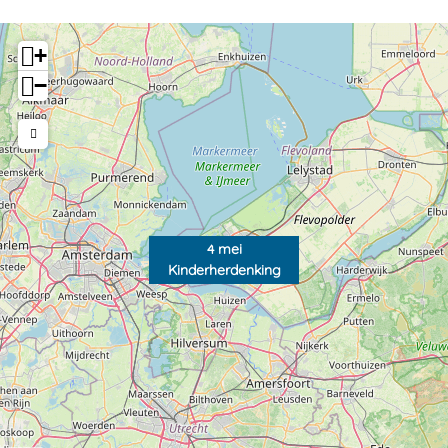
+
−
4 mei
Kinderherdenking