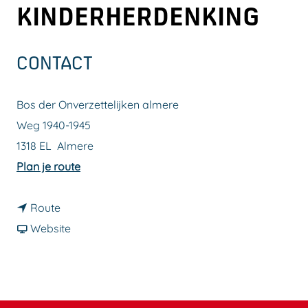
KINDERHERDENKING
a
g
e
CONTACT
Bos der Onverzettelijken almere
Weg 1940-1945
1318 EL
Almere
n
Plan je route
a
n
a
Route
a
v
r
Website
a
a
4
r
n
m
4
4
e