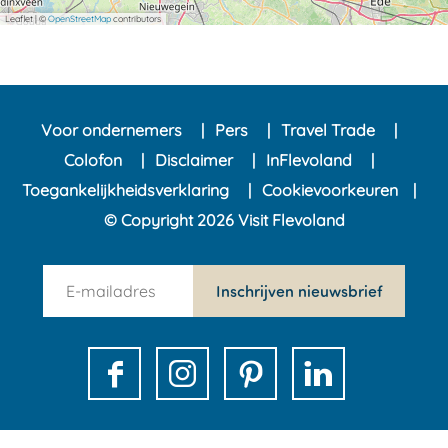
Leaflet
|
©
OpenStreetMap
contributors
Voor ondernemers
Pers
Travel Trade
Colofon
Disclaimer
InFlevoland
Toegankelijkheidsverklaring
Cookievoorkeuren
© Copyright 2026 Visit Flevoland
n
Inschrijven nieuwsbrief
e
w
s
F
I
P
L
l
a
n
i
i
e
c
s
n
n