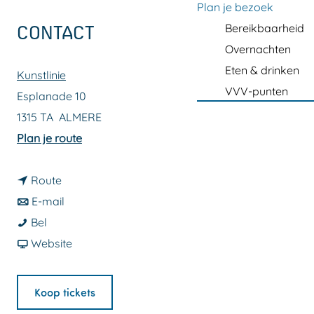
a
Plan je bezoek
g
Bereikbaarheid
CONTACT
e
Overnachten
Eten & drinken
Kunstlinie
VVV-punten
Esplanade 10
1315 TA
ALMERE
n
Plan je route
a
n
a
Route
a
n
r
E-mail
G
a
a
G
Bel
o
r
a
v
o
Website
d
G
r
a
d
d
o
G
n
d
Koop tickets
e
d
o
G
e