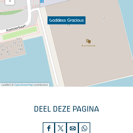
Goddess Gracious
Leaflet
|
©
OpenStreetMap
contributors
DEEL DEZE PAGINA
D
D
D
D