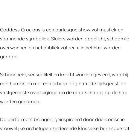
s
d
d
o
s
s
e
d
d
s
G
s
e
d
G
Goddess Gracious is een burlesque show vol mystiek en
r
s
s
e
r
spannende symboliek. Sluiers worden opgelicht, schaamte
a
G
s
s
a
overwonnen en het publiek zal recht in het hart worden
c
r
G
s
c
geraakt.
i
a
r
G
i
o
c
a
r
o
Schoonheid, sensualiteit en kracht worden gevierd, waarbij
u
i
c
a
u
met humor, en met een scherp oog naar de tijdsgeest, de
s
o
i
c
s
vastgeroeste overtuigingen in de maatschappij op de hak
u
o
i
worden genomen.
s
u
o
s
u
De performers brengen, geïnspireerd door drie iconische
s
vrouwelijke archetypen zinderende klassieke burlesque tot