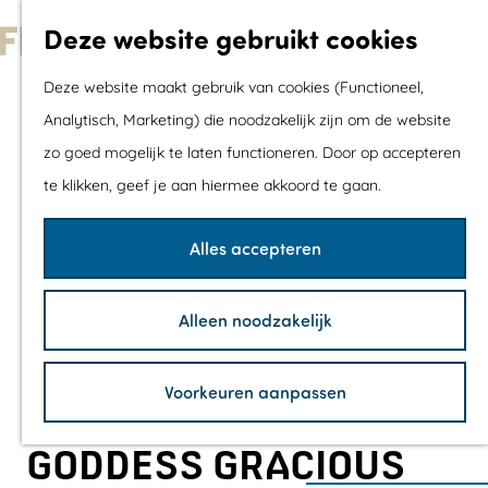
Met kids
Deze website gebruikt cookies
Shoppen
G
Mix & Match jou
Deze website maakt gebruik van cookies (Functioneel,
a
dagje uit
Analytisch, Marketing) die noodzakelijk zijn om de website
n
zo goed mogelijk te laten functioneren. Door op accepteren
a
Agenda
te klikken, geef je aan hiermee akkoord te gaan.
a
De mooiste routes
r
Wandelroutes
Alles accepteren
d
Fietsroutes
e
Wielrenroutes
Alleen noodzakelijk
h
Mountainbikerou
o
Vaarroutes
Voorkeuren aanpassen
m
TOP's
e
Fietspauzepunte
GODDESS GRACIOUS
p