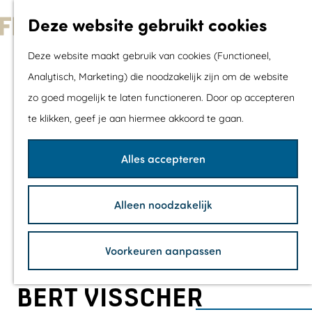
Met kids
Deze website gebruikt cookies
Shoppen
G
Mix & Match jou
Deze website maakt gebruik van cookies (Functioneel,
a
dagje uit
Analytisch, Marketing) die noodzakelijk zijn om de website
n
zo goed mogelijk te laten functioneren. Door op accepteren
a
Agenda
te klikken, geef je aan hiermee akkoord te gaan.
a
De mooiste routes
r
Wandelroutes
Alles accepteren
d
Fietsroutes
e
Wielrenroutes
Alleen noodzakelijk
h
Mountainbikerou
o
Vaarroutes
Voorkeuren aanpassen
m
TOP's
e
Fietspauzepunte
BERT VISSCHER
p