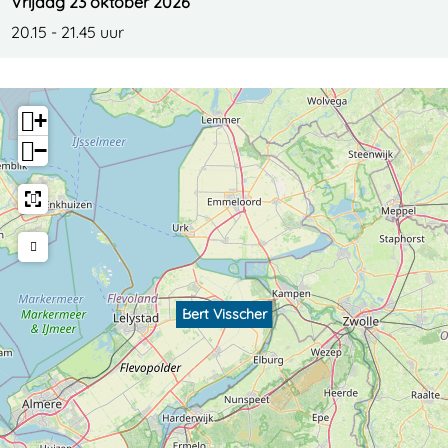
Vrijdag 23 oktober 2026
20.15 - 21.45 uur
+
−
Bert Visscher