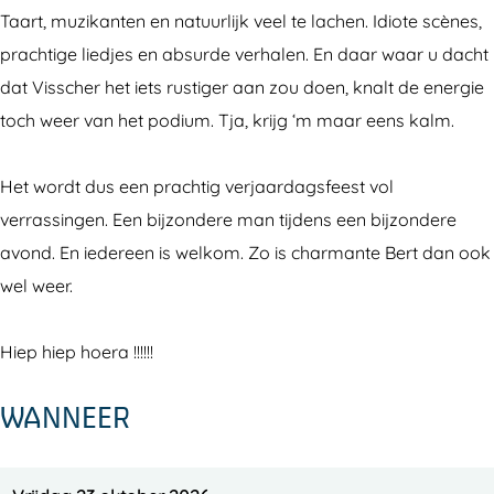
i
t
r
e
i
Taart, muzikanten en natuurlijk veel te lachen. Idiote scènes,
s
V
t
r
s
prachtige liedjes en absurde verhalen. En daar waar u dacht
s
i
V
t
s
dat Visscher het iets rustiger aan zou doen, knalt de energie
c
s
i
V
c
toch weer van het podium. Tja, krijg ‘m maar eens kalm.
h
s
s
i
h
e
c
s
s
e
Het wordt dus een prachtig verjaardagsfeest vol
r
h
c
s
r
verrassingen. Een bijzondere man tijdens een bijzondere
e
h
c
avond. En iedereen is welkom. Zo is charmante Bert dan ook
r
e
h
wel weer.
r
e
r
Hiep hiep hoera !!!!!!
WANNEER