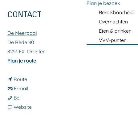
a
Plan je bezoek
g
Bereikbaarheid
CONTACT
e
Overnachten
Eten & drinken
De Meerpaal
VVV-punten
De Rede 80
8251 EX
Dronten
n
Plan je route
a
n
a
Route
a
n
r
E-mail
B
a
a
B
Bel
e
r
a
v
e
Website
r
B
r
a
r
t
e
B
n
t
V
r
e
B
V