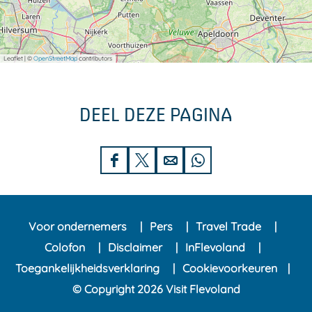
Leaflet
|
©
OpenStreetMap
contributors
DEEL DEZE PAGINA
D
D
D
D
e
e
e
e
e
e
e
e
Voor ondernemers
Pers
Travel Trade
l
l
l
l
Colofon
Disclaimer
InFlevoland
d
d
d
d
Toegankelijkheidsverklaring
Cookievoorkeuren
e
e
e
e
© Copyright 2026 Visit Flevoland
z
z
z
z