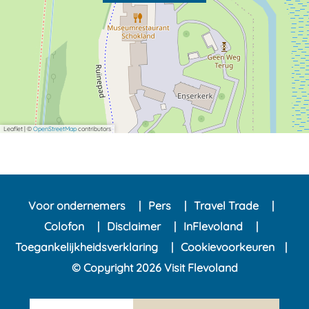
Leaflet
|
©
OpenStreetMap
contributors
Voor ondernemers
Pers
Travel Trade
Colofon
Disclaimer
InFlevoland
Toegankelijkheidsverklaring
Cookievoorkeuren
© Copyright 2026 Visit Flevoland
n