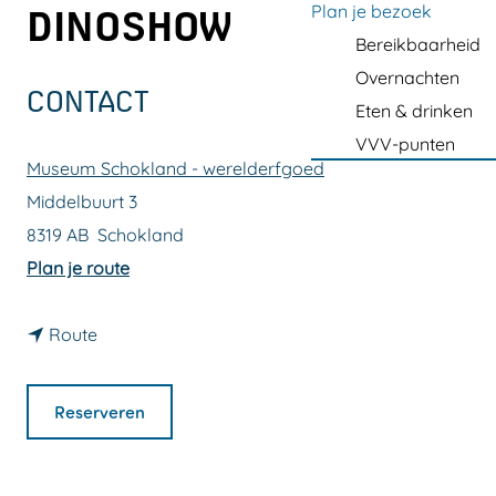
a
Plan je bezoek
DINOSHOW
g
Bereikbaarheid
e
Overnachten
CONTACT
Eten & drinken
VVV-punten
Museum Schokland - werelderfgoed
Middelbuurt 3
8319 AB
Schokland
n
Plan je route
a
n
a
Route
a
r
a
P
Reserveren
r
r
P
e