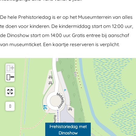
t
i
D
n
De hele Prehistoriedag is er op het Museumterrein van alles
i
o
te doen voor kinderen. De kindermiddag start om 12:00 uur,
n
s
de Dinoshow start om 14:00 uur. Gratis entree bij aanschaf
o
h
van museumticket. Een kaartje reserveren is verplicht.
s
o
h
w
o
+
w
−
Prehistoriedag met
Dinoshow