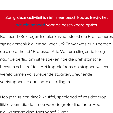
r
h
e
i
h
s
Sorry, deze activiteit is niet meer beschikbaar. Bekijk het
i
t
actuele aanbod
voor de beschikbare opties.
s
o
Kan een T-Rex tegen kietelen? Waar steekt die Brontosaurus
t
r
zijn nek eigenlijk allemaal voor uit? En wat was er nu eerder:
o
i
de dino of het ei? Professor Arie Vontura slingert je terug
r
e
naar de oertijd om uit te zoeken hoe die prehistorische
i
d
beesten echt leefden. Met koptelefoons op stappen we een
e
a
wereld binnen vol zwiepende staarten, dreunende
d
g
voetstappen en dansbare dinodingen.
a
m
g
e
Heb je thuis een dino? Knuffel, speelgoed of iets dat erop
m
t
lijkt? Neem die dan mee voor de grote dinofinale. Voor
e
D
nieuwsgierige dino-fans vanaf 2 jaar.