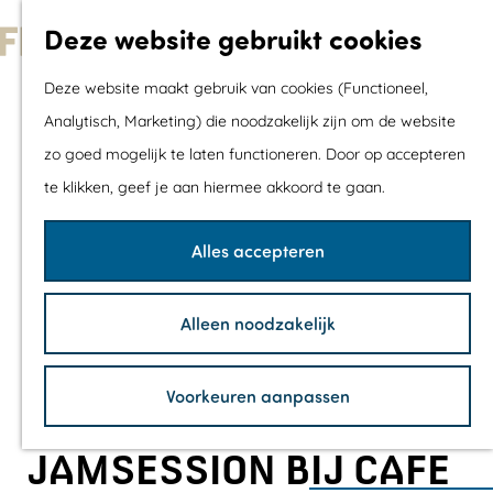
Met kids
Deze website gebruikt cookies
Shoppen
G
Mix & Match jou
Deze website maakt gebruik van cookies (Functioneel,
a
dagje uit
Analytisch, Marketing) die noodzakelijk zijn om de website
n
zo goed mogelijk te laten functioneren. Door op accepteren
a
Agenda
te klikken, geef je aan hiermee akkoord te gaan.
a
De mooiste routes
r
Wandelroutes
Alles accepteren
d
Fietsroutes
e
Wielrenroutes
Alleen noodzakelijk
h
Mountainbikerou
o
Vaarroutes
Voorkeuren aanpassen
m
TOP's
e
Fietspauzepunte
JAMSESSION BIJ CAFE
p