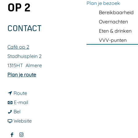
a
Plan je bezoek
OP 2
g
Bereikbaarheid
e
Overnachten
CONTACT
Eten & drinken
VVV-punten
Café op 2
Stadhuisplein 2
1315HT
Almere
n
Plan je route
a
n
a
Route
a
n
r
E-mail
J
a
a
J
Bel
a
r
a
v
a
Website
m
J
r
a
m