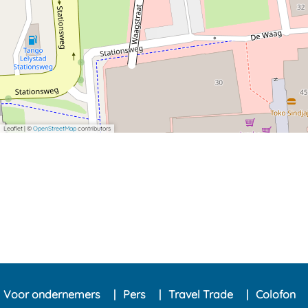
Leaflet
|
©
OpenStreetMap
contributors
Voor ondernemers
Pers
Travel Trade
Colofon