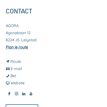
a
CONTACT
g
e
AGORA
Agorabaan 12
8224 JS
Lelystad
n
Plan je route
a
n
a
Route
a
n
r
E-mail
K
a
a
K
Bel
l
r
a
v
l
Website
a
K
r
a
a
F
I
L
Y
p
l
K
n
p
a
n
i
o
s
a
l
K
s