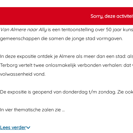
A
A
m
l
l
e
Sorry, deze activite
m
m
r
Van Almere naar Ally
is een tentoonstelling over 50 jaar kuns
e
e
e
gemeenschappen die samen de jonge stad vormgaven.
r
r
n
e
e
a
In deze expositie ontdek je Almere als meer dan een stad: al
n
n
a
Terborg vertelt twee onlosmakelijk verbonden verhalen: dat va
a
a
r
volwassenheid vond.
a
a
A
r
r
l
De expositie is geopend van donderdag t/m zondag. Zie ook 
A
A
l
l
l
y
In vier thematische zalen zie …
l
l
y
y
Lees verder