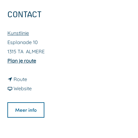
a
CONTACT
g
e
Kunstlinie
Esplanade 10
1315 TA
ALMERE
n
Plan je route
a
n
a
Route
a
v
r
Website
a
a
V
r
n
a
Meer info
V
V
n
a
a
A
n
n
l