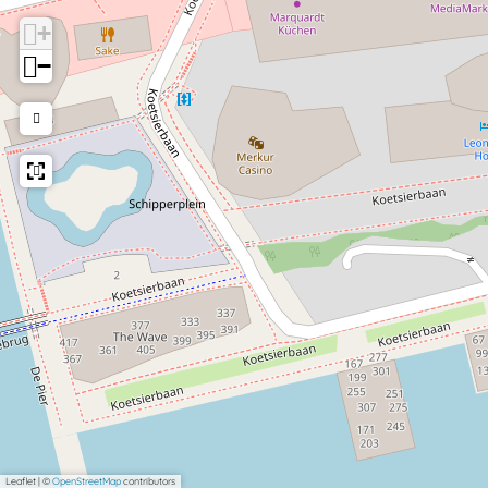
+
−
Leaflet
|
©
OpenStreetMap
contributors