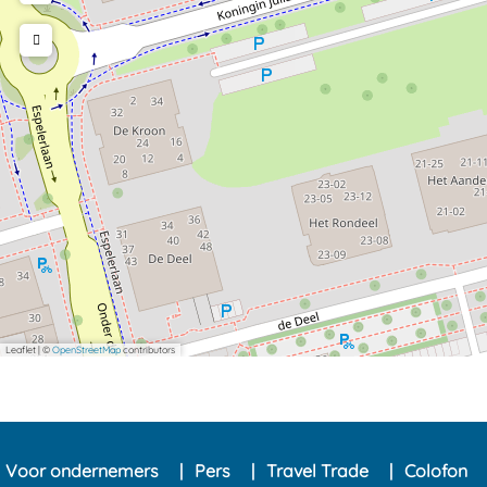
Leaflet
|
©
OpenStreetMap
contributors
Voor ondernemers
Pers
Travel Trade
Colofon