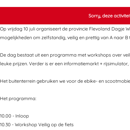
g
e
j
W
Sorry, deze activite
e
e
Op vrijdag 10 juli organiseert de provincie Flevoland Dagje 
W
g
mogelijkheden om zelfstandig, veilig en prettig van A naar B t
e
W
g
i
De dag bestaat uit een programma met workshops over veilig
W
j
leuke prijzen. Verder is er een informatiemarkt + rijsimulator
i
s
j
Het buitenterrein gebruiken we voor de ebike- en scootmobiel
s
Het programma:
10.00 - Inloop
10.30 - Workshop Veilig op de fiets