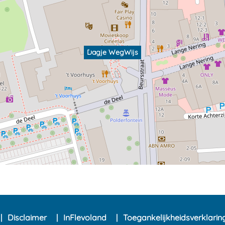
Dagje WegWijs
Disclaimer
InFlevoland
Toegankelijkheidsverklari