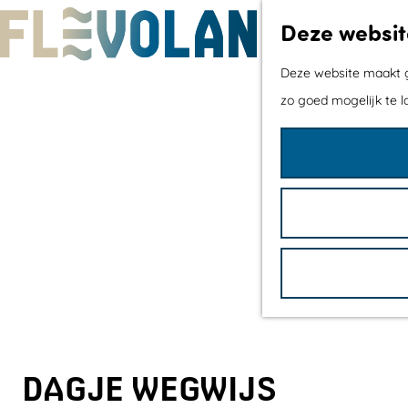
Deze websit
G
Deze website maakt ge
a
zo goed mogelijk te l
n
a
a
r
d
e
h
o
m
e
DAGJE WEGWIJS
p