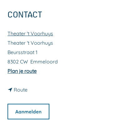
a
CONTACT
g
e
Theater 't Voorhuys
Theater 't Voorhuys
Beursstraat 1
8302 CW
Emmeloord
n
Plan je route
a
n
a
Route
a
r
a
D
Aanmelden
r
a
D
g
a
j