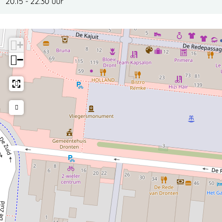
20.15 - 22.30 uur
+
−