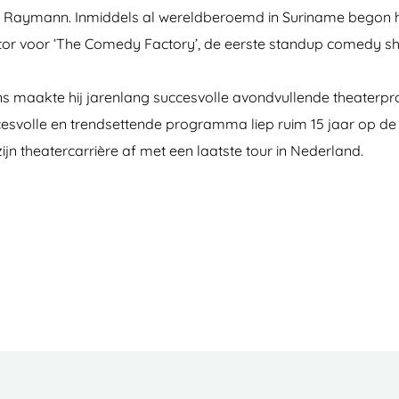
 Raymann. Inmiddels al wereldberoemd in Suriname begon hij 
r voor ‘The Comedy Factory’, de eerste standup comedy sho
s maakte hij jarenlang succesvolle avondvullende theaterpr
ccesvolle en trendsettende programma liep ruim 15 jaar op d
jn theatercarrière af met een laatste tour in Nederland.