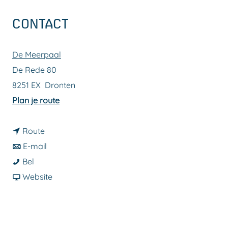
a
CONTACT
g
e
De Meerpaal
De Rede 80
8251 EX
Dronten
n
Plan je route
a
n
a
Route
a
n
r
E-mail
J
a
a
J
Bel
ö
r
a
v
ö
Website
r
J
r
a
r
g
ö
J
n
g
e
r
ö
J
e