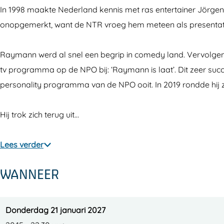
n
g
r
ö
n
In 1998 maakte Nederland kennis met ras entertainer Jörgen
R
e
g
r
R
onopgemerkt, want de NTR vroeg hem meteen als presentato
a
n
e
g
a
y
R
n
e
y
Raymann werd al snel een begrip in comedy land. Vervolgen
m
a
R
n
m
tv programma op de NPO bij: ‘Raymann is laat’. Dit zeer su
a
y
a
R
a
personality programma van de NPO ooit. In 2019 rondde hij zi
n
m
y
a
n
n
a
m
y
n
Hij trok zich terug uit…
n
a
m
n
n
a
Lees verder
n
n
WANNEER
n
Donderdag 21 januari 2027