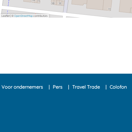
Leaflet
|
©
OpenStreetMap
contributors
Voor ondernemers
Pers
Travel Trade
Colofon