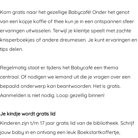
y
y
a
Kom gratis naar het gezellige Babycafé! Onder het genot
c
c
f
van een kopje koffie of thee kun je in een ontspannen sfeer
a
a
é
ervaringen uitwisselen. Terwijl je kleintje speelt met zachte
f
f
knisperboekjes of andere dreumesen. Je kunt ervaringen en
é
é
tips delen.
Regelmatig staat er tijdens het Babycafé een thema
centraal. Of nodigen we iemand uit die je vragen over een
bepaald onderwerp kan beantwoorden. Het is gratis.
Aanmelden is niet nodig. Loop gezellig binnen!
Je kindje wordt gratis lid
Kinderen zijn t/m 17 jaar gratis lid van de bibliotheek. Schrijf
jouw baby in en ontvang een leuk Boekstartkoffertje,