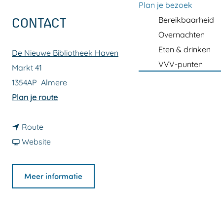
a
Plan je bezoek
g
Bereikbaarheid
CONTACT
e
Overnachten
Eten & drinken
De Nieuwe Bibliotheek Haven
VVV-punten
Markt 41
1354AP
Almere
n
Plan je route
a
n
a
Route
a
v
r
Website
a
a
B
r
n
a
Meer informatie
B
B
b
a
a
y
b
b
c