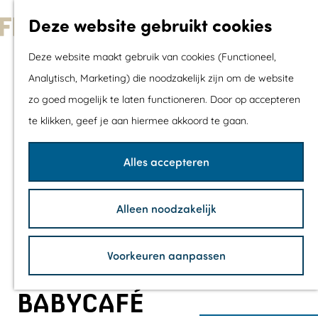
Met kids
Deze website gebruikt cookies
Shoppen
G
Mix & Match jou
Deze website maakt gebruik van cookies (Functioneel,
a
dagje uit
Analytisch, Marketing) die noodzakelijk zijn om de website
n
zo goed mogelijk te laten functioneren. Door op accepteren
a
Agenda
te klikken, geef je aan hiermee akkoord te gaan.
a
De mooiste routes
r
Wandelroutes
Alles accepteren
d
Fietsroutes
e
Wielrenroutes
Alleen noodzakelijk
h
Mountainbikerou
o
Vaarroutes
Voorkeuren aanpassen
m
TOP's
e
Fietspauzepunte
BABYCAFÉ
p