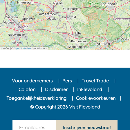
Leaflet
|
©
OpenStreetMap
contributors
Voor ondernemers
Pers
Travel Trade
Colofon
Disclaimer
InFlevoland
Toegankelijkheidsverklaring
Cookievoorkeuren
© Copyright 2026 Visit Flevoland
n
Inschrijven nieuwsbrief