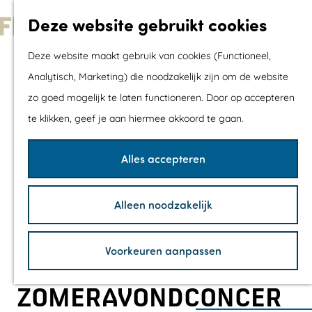
Met kids
Deze website gebruikt cookies
Shoppen
G
Mix & Match jou
Deze website maakt gebruik van cookies (Functioneel,
a
dagje uit
Analytisch, Marketing) die noodzakelijk zijn om de website
n
zo goed mogelijk te laten functioneren. Door op accepteren
a
Agenda
te klikken, geef je aan hiermee akkoord te gaan.
a
De mooiste routes
r
Wandelroutes
Alles accepteren
d
Fietsroutes
e
Wielrenroutes
Alleen noodzakelijk
h
Mountainbikerou
o
Vaarroutes
Voorkeuren aanpassen
m
TOP's
e
Fietspauzepunte
ZOMERAVONDCONCER
p