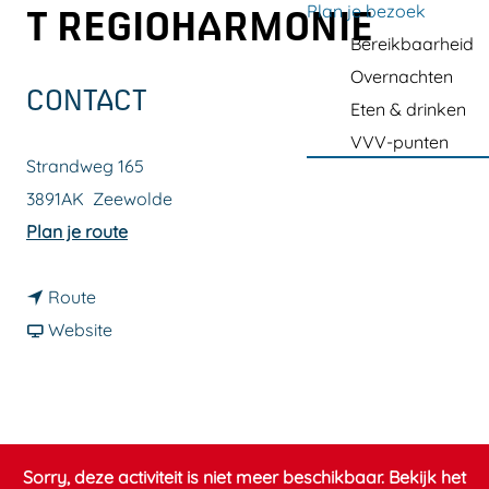
a
Plan je bezoek
T REGIOHARMONIE
g
Bereikbaarheid
e
Overnachten
CONTACT
Eten & drinken
VVV-punten
Strandweg 165
3891AK
Zeewolde
n
Plan je route
a
n
a
Route
a
v
r
Website
a
a
Z
r
n
o
Z
Z
m
o
o
e
Sorry, deze activiteit is niet meer beschikbaar. Bekijk het