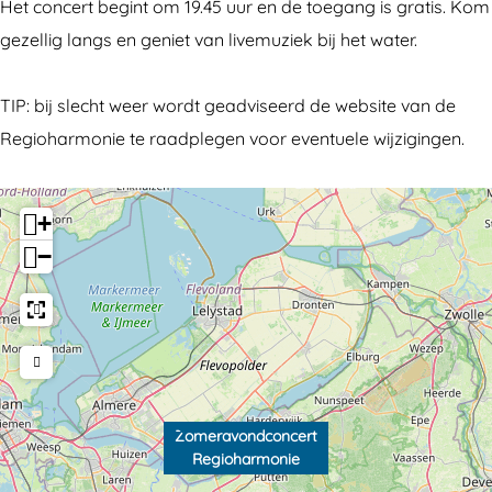
R
R
g
Het concert begint om 19.45 uur en de toegang is gratis. Kom
e
e
i
gezellig langs en geniet van livemuziek bij het water.
g
g
o
i
i
h
TIP: bij slecht weer wordt geadviseerd de website van de
o
o
a
Regioharmonie te raadplegen voor eventuele wijzigingen.
h
h
r
a
a
m
+
r
r
o
−
m
m
n
o
o
i
n
n
e
i
i
e
e
Zomeravondconcert
Regioharmonie