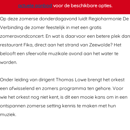
m
m
r
actuele aanbod
voor de beschikbare opties.
e
e
a
r
r
v
Op deze zomerse donderdagavond luidt Regioharmonie De
a
a
o
Verbinding de zomer feestelijk in met een gratis
v
v
n
zomeravondconcert. En wat is daarvoor een betere plek dan
o
o
d
restaurant Fika, direct aan het strand van Zeewolde? Het
n
n
c
belooft een sfeervolle muzikale avond aan het water te
d
d
o
worden.
c
c
n
o
o
c
Onder leiding van dirigent Thomas Lowe brengt het orkest
n
n
e
een afwisselend en zomers programma ten gehore. Voor
c
c
r
wie het orkest nog niet kent, is dit een mooie kans om in een
e
e
t
ontspannen zomerse setting kennis te maken met hun
r
r
R
muziek.
t
t
e