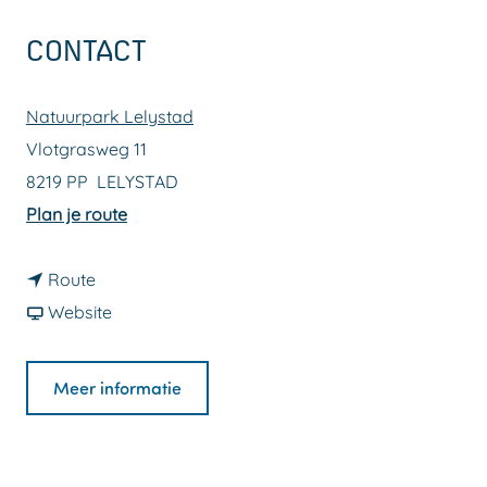
a
CONTACT
g
e
Natuurpark Lelystad
Vlotgrasweg 11
8219 PP
LELYSTAD
n
Plan je route
a
n
a
Route
a
v
r
Website
a
a
U
r
n
i
Meer informatie
U
U
t
i
i
g
t
t
a