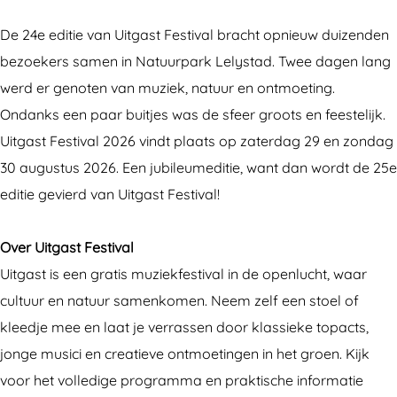
g
g
s
De 24e editie van Uitgast Festival bracht opnieuw duizenden
a
a
t
bezoekers samen in Natuurpark Lelystad. Twee dagen lang
s
s
F
werd er genoten van muziek, natuur en ontmoeting.
t
t
e
Ondanks een paar buitjes was de sfeer groots en feestelijk.
F
F
s
Uitgast Festival 2026 vindt plaats op zaterdag 29 en zondag
e
e
t
30 augustus 2026. Een jubileumeditie, want dan wordt de 25e
s
s
i
editie gevierd van Uitgast Festival!
t
t
v
i
i
a
Over Uitgast Festival
v
v
l
Uitgast is een gratis muziekfestival in de openlucht, waar
a
a
cultuur en natuur samenkomen. Neem zelf een stoel of
l
l
kleedje mee en laat je verrassen door klassieke topacts,
jonge musici en creatieve ontmoetingen in het groen. Kijk
voor het volledige programma en praktische informatie